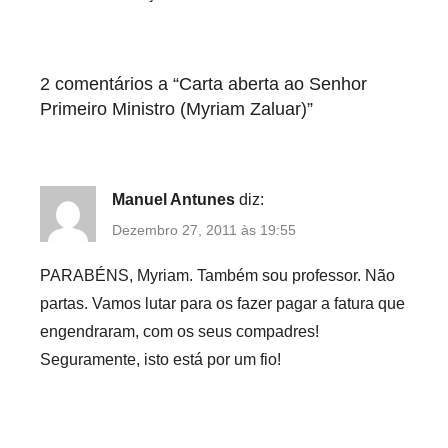
i
z
e
2 comentários a “
Carta aberta ao Senhor
d
Primeiro Ministro (Myriam Zaluar)
”
Manuel Antunes
diz:
Dezembro 27, 2011 às 19:55
PARABÉNS, Myriam. Também sou professor. Não
partas. Vamos lutar para os fazer pagar a fatura que
engendraram, com os seus compadres!
Seguramente, isto está por um fio!