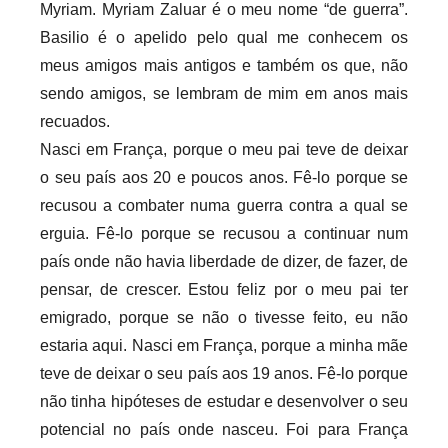
Myriam. Myriam Zaluar é o meu nome “de guerra”.
e
Basilio é o apelido pelo qual me conhecem os
c
a
meus amigos mais antigos e também os que, não
r
sendo amigos, se lembram de mim em anos mais
i
recuados.
o
Nasci em França, porque o meu pai teve de deixar
s
o seu país aos 20 e poucos anos. Fê-lo porque se
i
recusou a combater numa guerra contra a qual se
n
erguia. Fê-lo porque se recusou a continuar num
f
país onde não havia liberdade de dizer, de fazer, de
l
pensar, de crescer. Estou feliz por o meu pai ter
e
emigrado, porque se não o tivesse feito, eu não
x
estaria aqui. Nasci em França, porque a minha mãe
i
teve de deixar o seu país aos 19 anos. Fê-lo porque
v
não tinha hipóteses de estudar e desenvolver o seu
e
i
potencial no país onde nasceu. Foi para França