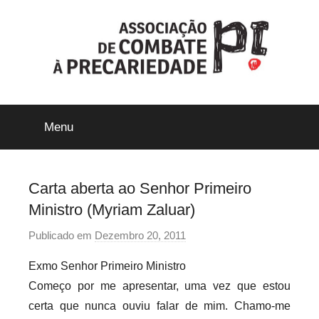
Saltar
para
o
conteúdo
ACP-
Menu
Precári@s
Inflexíveis
Carta aberta ao Senhor Primeiro
Ministro (Myriam Zaluar)
Publicado em
Dezembro 20, 2011
p
o
Exmo Senhor Primeiro Ministro
r
Começo por me apresentar, uma vez que estou
p
certa que nunca ouviu falar de mim. Chamo-me
r