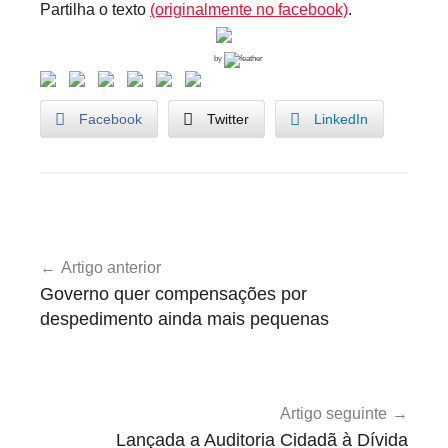
Partilha o texto
(originalmente no facebook)
.
by
Facebook
Twitter
LinkedIn
U
Navegação
n
Artigo anterior
de
c
Governo quer compensações por
a
artigos
despedimento ainda mais pequenas
t
e
g
o
Artigo seguinte
r
Lançada a Auditoria Cidadã à Dívida