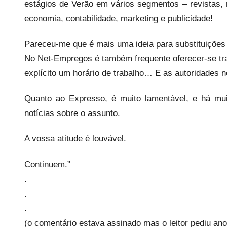
estágios de Verão em vários segmentos – revistas, r
a
economia, contabilidade, marketing e publicidade!
r
i
Pareceu-me que é mais uma ideia para substituições d
o
No Net-Empregos é também frequente oferecer-se tra
s
explícito um horário de trabalho… E as autoridades 
i
n
Quanto ao Expresso, é muito lamentável, e há muit
f
notícias sobre o assunto.
l
e
A vossa atitude é louvável.
x
i
Continuem.”
v
.
e
i
.
s
.
(o comentário estava assinado mas o leitor pediu an