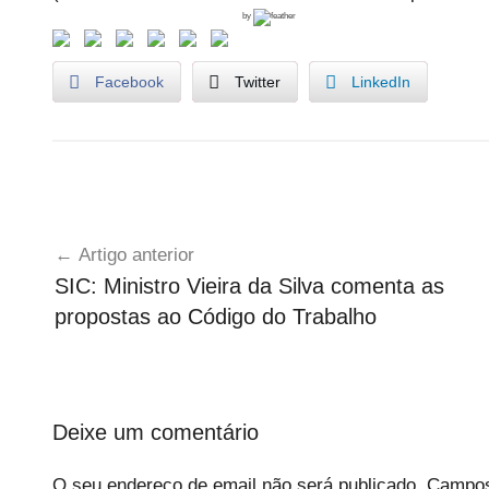
by
Facebook
Twitter
LinkedIn
U
Navegação
n
Artigo anterior
c
de
SIC: Ministro Vieira da Silva comenta as
a
artigos
propostas ao Código do Trabalho
t
e
g
o
r
Deixe um comentário
i
O seu endereço de email não será publicado.
Campos
z