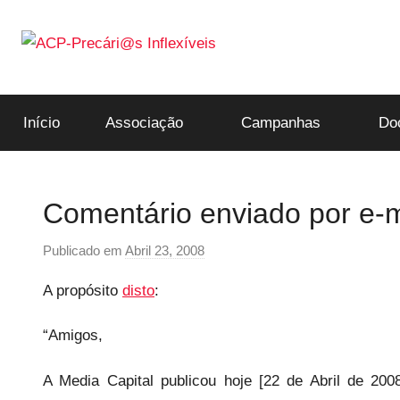
Saltar
para
o
ACP-
conteúdo
Início
Associação
Campanhas
Do
Precári@s
Inflexíveis
Comentário enviado por e-m
Publicado em
Abril 23, 2008
p
o
A propósito
disto
:
r
p
“Amigos,
r
e
A Media Capital publicou hoje [22 de Abril de 20
c