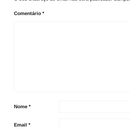
e
Comentário
*
d
Nome
*
Email
*