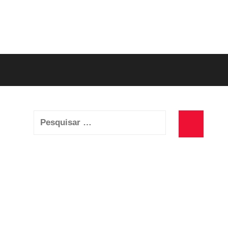
Pesquisar
por:
Pesquisa