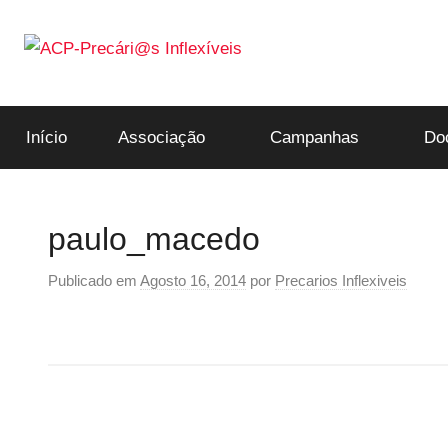
Saltar
para
o
ACP-
conteúdo
Início
Associação
Campanhas
Do
Precári@s
Inflexíveis
paulo_macedo
Publicado em
Agosto 16, 2014
por
Precarios Inflexiveis
Navegação