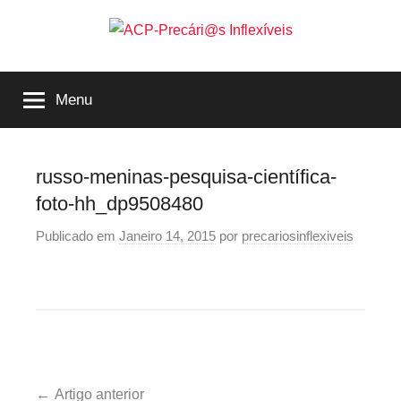
Saltar
para
o
ACP-
conteúdo
Menu
Precári@s
Inflexíveis
russo-meninas-pesquisa-científica-
foto-hh_dp9508480
Publicado em
Janeiro 14, 2015
por
precariosinflexiveis
Navegação
Artigo anterior