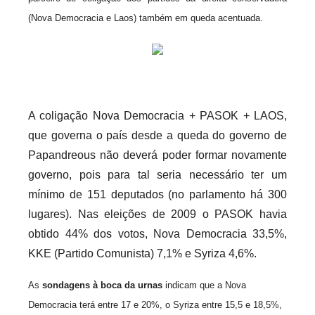
i
(Nova Democracia e Laos) também em queda acentuada.
o
s
i
n
f
A coligação Nova Democracia + PASOK + LAOS,
l
que governa o país desde a queda do governo de
e
Papandreous não deverá poder formar novamente
x
governo, pois para tal seria necessário ter um
i
mínimo de 151 deputados (no parlamento há 300
v
lugares). Nas eleições de 2009 o PASOK havia
e
i
obtido 44% dos votos, Nova Democracia 33,5%,
s
KKE (Partido Comunista) 7,1% e Syriza 4,6%.
As
sondagens à boca da urnas
indicam que a Nova
Democracia terá entre 17 e 20%, o Syriza entre 15,5 e 18,5%,