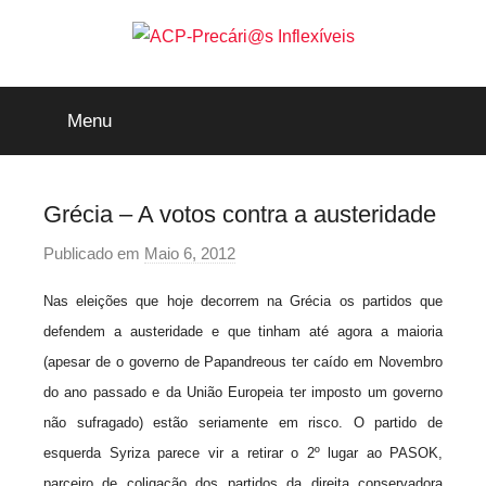
Saltar
para
o
ACP-
conteúdo
Menu
Precári@s
Inflexíveis
Grécia – A votos contra a austeridade
Publicado em
Maio 6, 2012
p
o
Nas eleições que hoje decorrem na Grécia os partidos que
r
defendem a austeridade e que tinham até agora a maioria
p
(apesar de o governo de Papandreous ter caído em Novembro
r
do ano passado e da União Europeia ter imposto um governo
e
c
não sufragado) estão seriamente em risco. O partido de
a
esquerda Syriza parece vir a retirar o 2º lugar ao PASOK,
r
parceiro de coligação dos partidos da direita conservadora