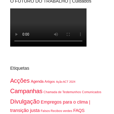
O FUTURO DO TRABALHO | Cuidados
Etiquetas
Acções
Agenda
Artigos
Ação ACT 2024
Campanhas
Chamada de Testemunhos
Comunicados
Divulgação
Empregos para o clima |
transição justa
FAQS
Falsos Recibos verdes