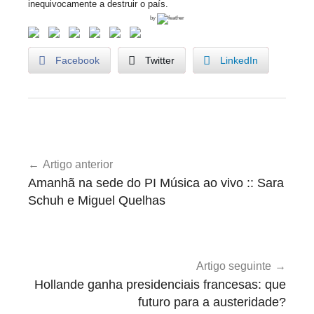
inequivocamente a destruir o país.
by
Facebook
Twitter
LinkedIn
U
Navegação
n
Artigo anterior
de
c
Amanhã na sede do PI Música ao vivo :: Sara
a
artigos
Schuh e Miguel Quelhas
t
e
g
o
Artigo seguinte
r
Hollande ganha presidenciais francesas: que
i
futuro para a austeridade?