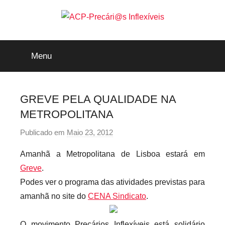
Saltar
para
o
ACP-
conteúdo
Menu
Precári@s
Inflexíveis
GREVE PELA QUALIDADE NA
METROPOLITANA
Publicado em
Maio 23, 2012
p
o
Amanhã a Metropolitana de Lisboa estará em
r
Greve
.
p
Podes ver o programa das atividades previstas para
r
amanhã no site do
CENA Sindicato
.
e
c
a
O movimento Precários Inflexíveis está solidário