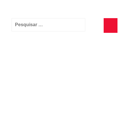
Pesquisar
por:
Pesquisa