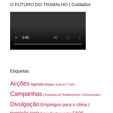
O FUTURO DO TRABALHO | Cuidados
Etiquetas
Acções
Agenda
Artigos
Ação ACT 2024
Campanhas
Chamada de Testemunhos
Comunicados
Divulgação
Empregos para o clima |