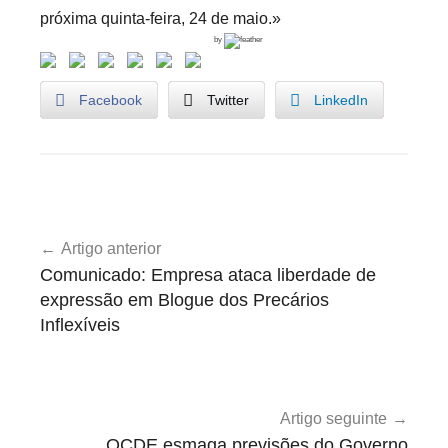
próxima quinta-feira, 24 de maio.»
by
Facebook
Twitter
LinkedIn
U
Navegação
n
Artigo anterior
de
c
Comunicado: Empresa ataca liberdade de
a
artigos
expressão em Blogue dos Precários
t
Inflexíveis
e
g
o
r
Artigo seguinte
i
OCDE esmaga previsões do Governo