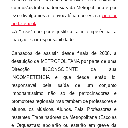
r
com os/as trabalhadores/as da Metropolitana e por
i
isso divulgamos a convocatória que está a
circular
o
no facebook
.
s
«A “crise” não pode justificar a incompetência, a
i
inacção e a irresponsabilidade.
n
f
Cansados de assistir, desde finais de 2008, à
l
destruição da METROPOLITANA por parte de uma
e
Direcção INCONSCIENTE da sua
x
INCOMPETÊNCIA e que desde então foi
i
responsável pela saída de um conjunto
v
importantíssimo não só de patrocinadores e
e
promotores regionais mas também de professores e
i
alunos, os Músicos, Alunos, Pais, Professores e
s
restantes Trabalhadores da Metropolitana (Escolas
e Orquestras) apoiarão ou estarão em greve da