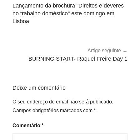
de
c
Lançamento da brochura "Direitos e deveres
a
artigos
no trabalho doméstico" este domingo em
t
Lisboa
e
g
o
r
Artigo seguinte
i
BURNING START- Raquel Freire Day 1
z
e
d
Deixe um comentário
O seu endereço de email não será publicado.
Campos obrigatórios marcados com
*
Comentário
*