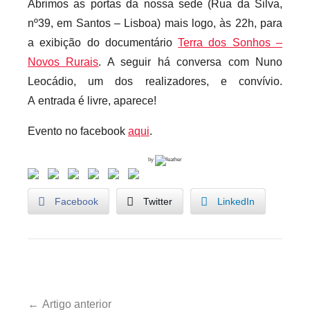
Abrimos as portas da nossa sede (Rua da Silva,
r
nº39, em Santos – Lisboa) mais logo, às 22h, para
i
a exibição do documentário
Terra dos Sonhos –
o
Novos Rurais
. A seguir há conversa com Nuno
s
Leocádio, um dos realizadores, e convívio.
i
A entrada é livre, aparece!
n
f
Evento no facebook
aqui
.
l
e
by
x
i
Facebook
Twitter
LinkedIn
v
e
i
s
U
Navegação
n
Artigo anterior