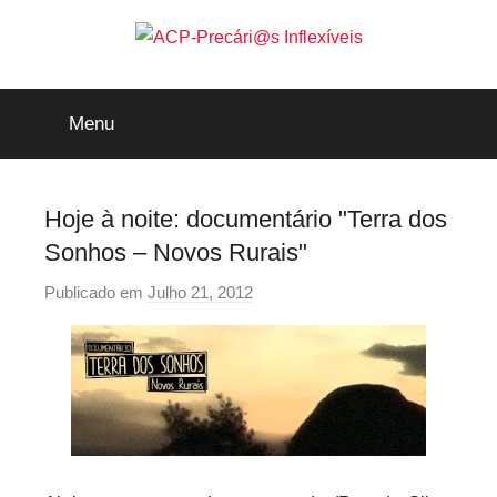
Saltar
para
o
ACP-
conteúdo
Menu
Precári@s
Inflexíveis
Hoje à noite: documentário "Terra dos
Sonhos – Novos Rurais"
Publicado em
Julho 21, 2012
p
o
r
p
r
e
c
a