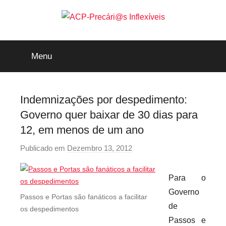
Saltar
para
o
ACP-
conteúdo
Menu
Precári@s
Inflexíveis
Indemnizações por despedimento:
Governo quer baixar de 30 dias para
12, em menos de um ano
Publicado em
Dezembro 13, 2012
p
o
r
Para o
p
Governo
Passos e Portas são fanáticos a facilitar
r
de
os despedimentos
e
Passos e