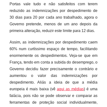
c
Portas vale tudo e não satisfeitos com terem
a
reduzido as indemnizações por despedimento de
r
30 dias para 20 por cada ano trabalhado, agora o
i
Governo pretende, menos de um ano depois da
o
primeira alteração, reduzir este limite para 12 dias.
s
i
Assim, as indemnizações por despedimento caem
n
60% num curtíssimo espaço de tempo, facilitando
f
enormemente os despedimentos. Veja-se que em
l
França, tendo em conta a subida do desemprego, o
e
x
Governo decidiu fazer precisamente o contrário e
i
aumentou o valor das indemnizações por
v
despedimento. Aliás a ideia de que a média
e
europeia é mais baixa (vê
aqui as médias
) é uma
i
falácia, pois não se pode observar e comparar as
s
ferramentas de proteção social individualmente,