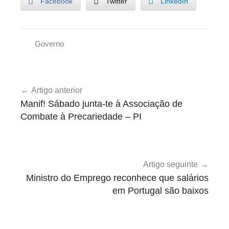
Facebook
Twitter
LinkedIn
Governo
G
o
Navegação
v
Artigo anterior
de
e
Manif! Sábado junta-te à Associação de
r
artigos
Combate à Precariedade – PI
n
o
Artigo seguinte
Ministro do Emprego reconhece que salários
em Portugal são baixos