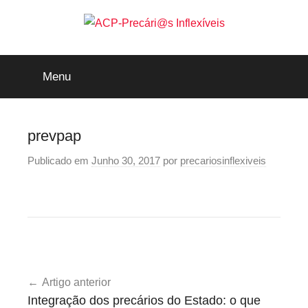
Saltar
para
o
ACP-
conteúdo
Menu
Precári@s
Inflexíveis
prevpap
Publicado em
Junho 30, 2017
por
precariosinflexiveis
Navegação
Artigo anterior
de
Integração dos precários do Estado: o que