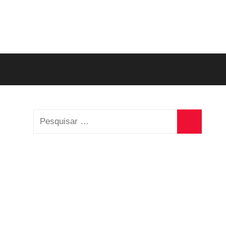
Pesquisar
por:
Pesquisa