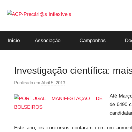
Saltar
para
o
ACP-
conteúdo
Início
Associação
Campanhas
Do
Precári@s
Inflexíveis
Investigação científica: ma
Publicado em
Abril 5, 2013
p
o
Até Março
r
de 6490 c
p
candidata
r
e
Este ano, os concursos contaram com um aumento
c