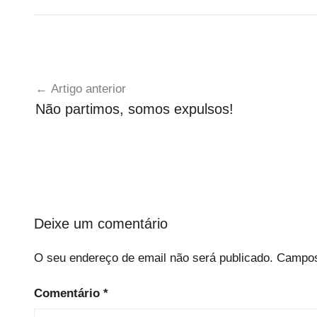
B
Navegação
o
Artigo anterior
l
de
Não partimos, somos expulsos!
s
artigos
e
i
r
o
s
Deixe um comentário
O seu endereço de email não será publicado.
Campos
Comentário
*