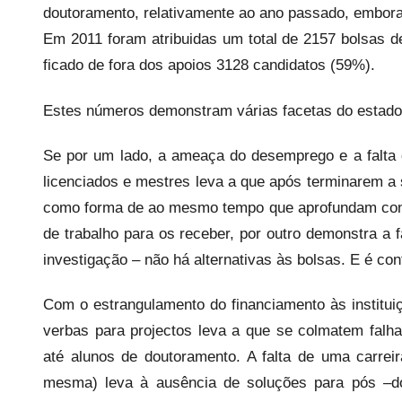
doutoramento, relativamente ao ano passado, embora
a
r
Em 2011 foram atribuidas um total de 2157 bolsas 
i
ficado de fora dos apoios 3128 candidatos (59%).
o
s
Estes números demonstram várias facetas do estado 
i
n
Se por um lado, a ameaça do desemprego e a falta
f
licenciados e mestres leva a que após terminarem a
l
como forma de ao mesmo tempo que aprofundam con
e
de trabalho para os receber, por outro demonstra a f
x
investigação – não há alternativas às bolsas. E é con
i
v
Com o estrangulamento do financiamento às instituiç
e
verbas para projectos leva a que se colmatem falha
i
até alunos de doutoramento. A falta de uma carreir
s
mesma) leva à ausência de soluções para pós –d