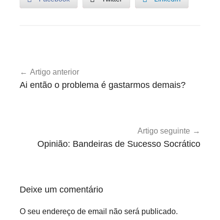
U
Navegação
n
Artigo anterior
de
c
Ai então o problema é gastarmos demais?
a
artigos
t
e
g
Artigo seguinte
o
Opinião: Bandeiras de Sucesso Socrático
r
i
z
Deixe um comentário
e
d
O seu endereço de email não será publicado.