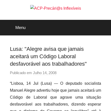
Saltar
para
o
ACP-
conteúdo
Menu
Precári@s
Inflexíveis
Lusa: "Alegre avisa que jamais
aceitará um Código Laboral
desfavorável aos trabalhadores"
Publicado em
Julho 14, 2008
p
o
“Lisboa, 14 Jul (Lusa) — O deputado socialista
r
Manuel Alegre advertiu hoje que jamais aceitará um
p
Código de Laboral que agrave uma situação
r
desfavorável aos trabalhadores, dizendo esperar
e