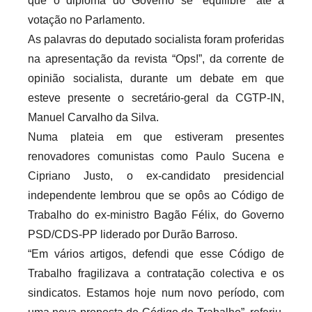
que o diploma do Governo se “equilibre” até à
c
a
votação no Parlamento.
r
As palavras do deputado socialista foram proferidas
i
na apresentação da revista “Ops!”, da corrente de
o
opinião socialista, durante um debate em que
s
esteve presente o secretário-geral da CGTP-IN,
i
Manuel Carvalho da Silva.
n
Numa plateia em que estiveram presentes
f
renovadores comunistas como Paulo Sucena e
l
Cipriano Justo, o ex-candidato presidencial
e
independente lembrou que se opôs ao Código de
x
Trabalho do ex-ministro Bagão Félix, do Governo
i
PSD/CDS-PP liderado por Durão Barroso.
v
“Em vários artigos, defendi que esse Código de
e
i
Trabalho fragilizava a contratação colectiva e os
s
sindicatos. Estamos hoje num novo período, com