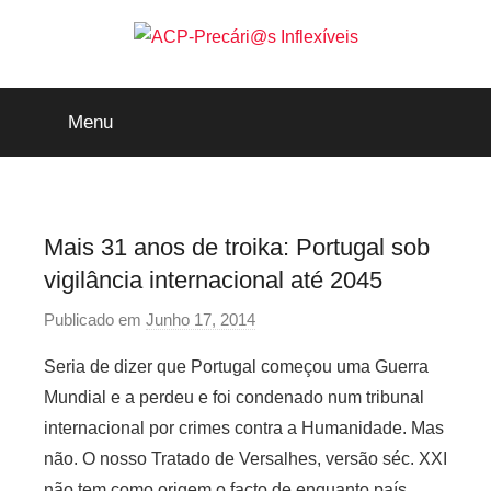
Saltar
para
o
ACP-
conteúdo
Menu
Precári@s
Inflexíveis
Mais 31 anos de troika: Portugal sob
vigilância internacional até 2045
Publicado em
Junho 17, 2014
p
o
Seria de dizer que Portugal começou uma Guerra
r
Mundial e a perdeu e foi condenado num tribunal
P
internacional por crimes contra a Humanidade. Mas
r
não. O nosso Tratado de Versalhes, versão séc. XXI
e
não tem como origem o facto de enquanto país
c