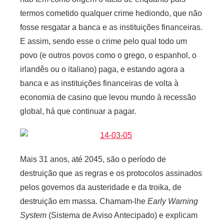
a
termos cometido qualquer crime hediondo, que não
r
fosse resgatar a banca e as instituições financeiras.
i
E assim, sendo esse o crime pelo qual todo um
o
povo (e outros povos como o grego, o espanhol, o
s
irlandês ou o italiano) paga, e estando agora a
I
banca e as instituições financeiras de volta à
n
economia de casino que levou mundo à recessão
f
global, há que continuar a pagar.
l
e
x
i
Mais 31 anos, até 2045, são o período de
v
destruição que as regras e os protocolos assinados
e
pelos governos da austeridade e da troika, de
i
destruição em massa. Chamam-lhe
Early Warning
s
System
(Sistema de Aviso Antecipado) e explicam