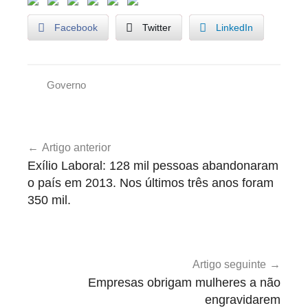
Facebook
Twitter
LinkedIn
Governo
T
r
Navegação
o
Artigo anterior
de
i
Exílio Laboral: 128 mil pessoas abandonaram
k
artigos
o país em 2013. Nos últimos três anos foram
a
350 mil.
Artigo seguinte
Empresas obrigam mulheres a não
engravidarem