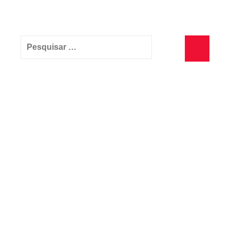
Pesquisar
por:
Pesquisa