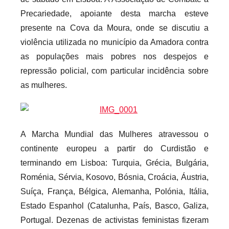
a
Precariedade, apoiante desta marcha esteve
r
presente na Cova da Moura, onde se discutiu a
i
violência utilizada no município da Amadora contra
o
as populações mais pobres nos despejos e
s
repressão policial, com particular incidência sobre
I
as mulheres.
n
f
l
e
A Marcha Mundial das Mulheres atravessou o
x
continente europeu a partir do Curdistão e
i
terminando em Lisboa: Turquia, Grécia, Bulgária,
v
Roménia, Sérvia, Kosovo, Bósnia, Croácia, Áustria,
e
Suíça, França, Bélgica, Alemanha, Polónia, Itália,
i
Estado Espanhol (Catalunha, País, Basco, Galiza,
s
Portugal. Dezenas de activistas feministas fizeram