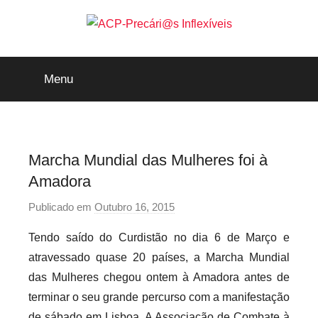
Saltar
para
o
ACP-
conteúdo
Menu
Precári@s
Inflexíveis
Marcha Mundial das Mulheres foi à
Amadora
Publicado em
Outubro 16, 2015
p
o
Tendo saído do Curdistão no dia 6 de Março e
r
atravessado quase 20 países, a Marcha Mundial
P
das Mulheres chegou ontem à Amadora antes de
r
terminar o seu grande percurso com a manifestação
e
de sábado em Lisboa. A Associação de Combate à
c