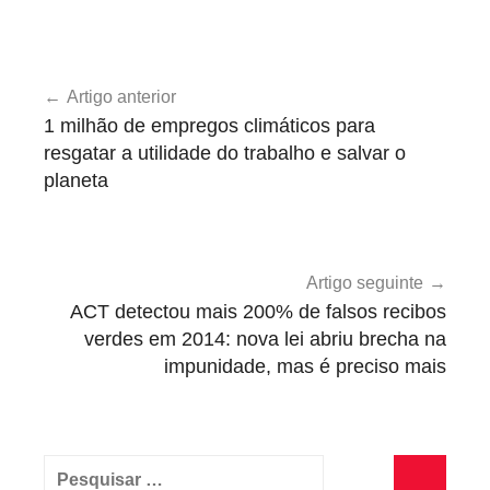
I
Navegação
n
Artigo anterior
de
t
1 milhão de empregos climáticos para
e
artigos
resgatar a utilidade do trabalho e salvar o
r
planeta
n
a
c
i
Artigo seguinte
o
ACT detectou mais 200% de falsos recibos
verdes em 2014: nova lei abriu brecha na
n
impunidade, mas é preciso mais
a
l
Pesquisar