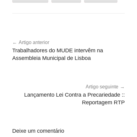
U
Navegação
n
Artigo anterior
de
c
Trabalhadores do MUDE intervêm na
a
artigos
Assembleia Municipal de Lisboa
t
e
g
o
Artigo seguinte
r
Lançamento Lei Contra a Precariedade ::
i
Reportagem RTP
z
e
d
Deixe um comentário