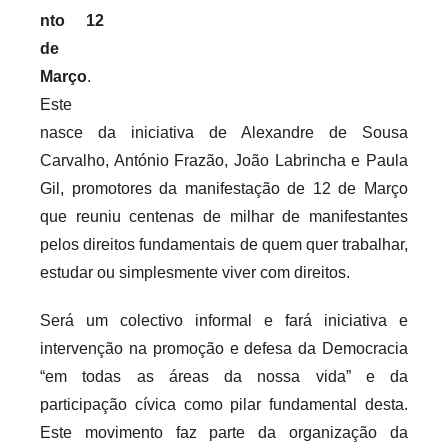
c
nto 12
a
de
r
Março
.
i
Este
o
s
nasce da iniciativa de Alexandre de Sousa
i
Carvalho, António Frazão, João Labrincha e Paula
n
Gil, promotores da manifestação de 12 de Março
f
que reuniu centenas de milhar de manifestantes
l
pelos direitos fundamentais de quem quer trabalhar,
e
estudar ou simplesmente viver com direitos.
x
i
Será um colectivo informal e fará iniciativa e
v
intervenção na promoção e defesa da Democracia
e
“em todas as áreas da nossa vida” e da
i
participação cívica como pilar fundamental desta.
s
Este movimento faz parte da organização da