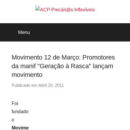
Saltar
para
o
ACP-
conteúdo
Menu
Precári@s
Inflexíveis
Movimento 12 de Março: Promotores
da manif "Geração à Rasca" lançam
movimento
Publicado em
Abril 20, 2011
p
o
r
Foi
p
fundado
r
o
e
Movime