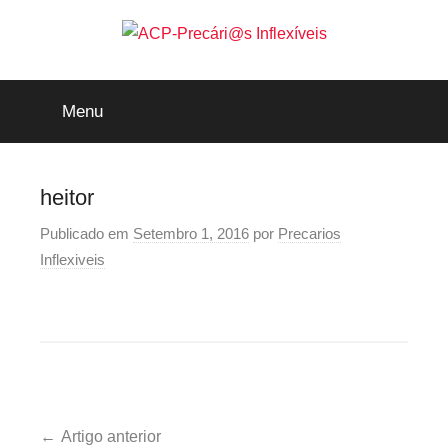
Saltar
para
o
ACP-
conteúdo
Menu
Precári@s
Inflexíveis
heitor
Publicado em
Setembro 1, 2016
por
Precarios
Inflexiveis
Navegação
Artigo anterior