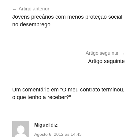
Navegação
n
Artigo anterior
de
c
Jovens precários com menos proteção social
a
artigos
no desemprego
t
e
g
o
Artigo seguinte
r
Artigo seguinte
i
z
e
Um comentário em “
O meu contrato terminou,
d
o que tenho a receber?
”
Miguel
diz:
Agosto 6, 2012 às 14:43