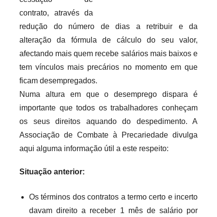
r
contrato, através da
i
redução do número de dias a retribuir e da
o
alteração da fórmula de cálculo do seu valor,
s
afectando mais quem recebe salários mais baixos e
i
tem vínculos mais precários no momento em que
n
ficam desempregados.
f
Numa altura em que o desemprego dispara é
l
importante que todos os trabalhadores conheçam
e
os seus direitos aquando do despedimento. A
x
Associação de Combate à Precariedade divulga
i
aqui alguma informação útil a este respeito:
v
e
Situação anterior:
i
s
Os términos dos contratos a termo certo e incerto
davam direito a receber 1 mês de salário por