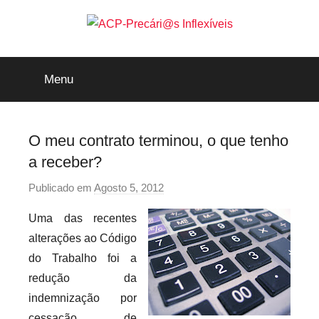
Saltar
para
o
ACP-
conteúdo
Menu
Precári@s
Inflexíveis
O meu contrato terminou, o que tenho
a receber?
Publicado em
Agosto 5, 2012
p
o
Uma das recentes
r
alterações ao Código
p
do Trabalho foi a
r
redução da
e
indemnização por
c
a
cessação de