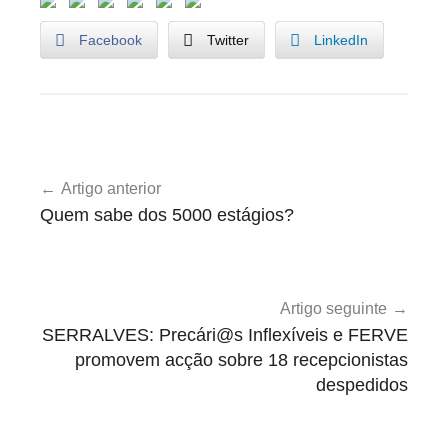
Facebook
Twitter
LinkedIn
U
Navegação
n
Artigo anterior
de
c
Quem sabe dos 5000 estágios?
a
artigos
t
e
g
Artigo seguinte
o
SERRALVES: Precári@s Inflexíveis e FERVE
r
promovem acção sobre 18 recepcionistas
i
despedidos
z
e