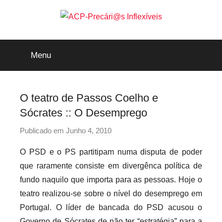
Saltar
para
o
ACP-
conteúdo
Menu
Precári@s
Inflexíveis
O teatro de Passos Coelho e
Sócrates :: O Desemprego
Publicado em
Junho 4, 2010
p
o
O PSD e o PS partitipam numa disputa de poder
r
que raramente consiste em divergênca política de
p
fundo naquilo que importa para as pessoas. Hoje o
r
teatro realizou-se sobre o nível do desemprego em
e
Portugal. O líder de bancada do PSD acusou o
c
a
Governo de Sócrates de não ter “estratégia” para a