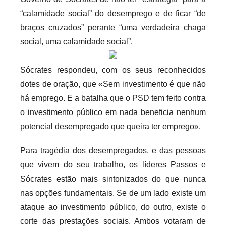
r
“calamidade social” do desemprego e de ficar “de
i
braços cruzados” perante “uma verdadeira chaga
o
social, uma calamidade social”.
s
i
Sócrates respondeu, com os seus reconhecidos
n
dotes de oração, que «Sem investimento é que não
f
há emprego. E a batalha que o PSD tem feito contra
l
o investimento público em nada beneficia nenhum
e
potencial desempregado que queira ter emprego».
x
i
Para tragédia dos desempregados, e das pessoas
v
que vivem do seu trabalho, os líderes Passos e
e
Sócrates estão mais sintonizados do que nunca
i
nas opções fundamentais. Se de um lado existe um
s
ataque ao investimento público, do outro, existe o
corte das prestações sociais. Ambos votaram de