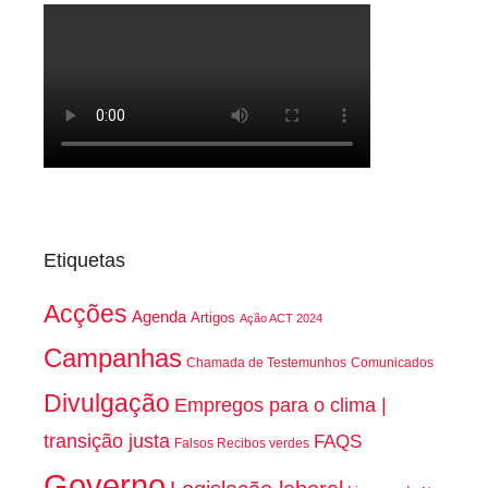
Etiquetas
Acções
Agenda
Artigos
Ação ACT 2024
Campanhas
Chamada de Testemunhos
Comunicados
Divulgação
Empregos para o clima |
transição justa
FAQS
Falsos Recibos verdes
Governo