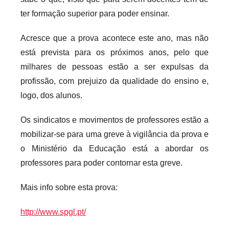
r
ter formação superior para poder ensinar.
i
Acresce que a prova acontece este ano, mas não
o
s
está prevista para os próximos anos, pelo que
i
milhares de pessoas estão a ser expulsas da
n
profissão, com prejuizo da qualidade do ensino e,
f
logo, dos alunos.
l
e
Os sindicatos e movimentos de professores estão a
x
mobilizar-se para uma greve à vigilância da prova e
i
o Ministério da Educação está a abordar os
v
professores para poder contornar esta greve.
e
i
Mais info sobre esta prova:
s
http://www.spgl.pt/