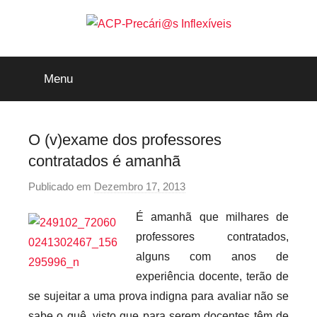
Saltar
para
o
ACP-
conteúdo
Menu
Precári@s
Inflexíveis
O (v)exame dos professores
contratados é amanhã
Publicado em
Dezembro 17, 2013
p
o
É amanhã que milhares de
r
professores contratados,
p
alguns com anos de
r
experiência docente, terão de
e
se sujeitar a uma prova indigna para avaliar não se
c
a
sabe o quê, visto que para serem docentes têm de