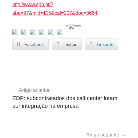
http://www.spn.pt/?
aba=27&mid=115&cat=207&doc=3664
by
Facebook
Twitter
LinkedIn
G
Navegação
o
Artigo anterior
de
v
EDP: subcontratados dos call-center lutam
e
artigos
por integração na empresa
r
n
o
,
Artigo seguinte