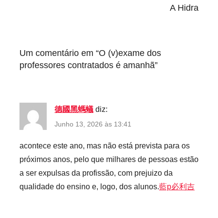
G
A Hidra
r
e
v
Um comentário em “
O (v)exame dos
e
professores contratados é amanhã
”
,
T
r
a
德國黑螞蟻
diz:
b
Junho 13, 2026 às 13:41
a
l
acontece este ano, mas não está prevista para os
h
próximos anos, pelo que milhares de pessoas estão
o
a ser expulsas da profissão, com prejuizo da
qualidade do ensino e, logo, dos alunos.
藍p必利吉