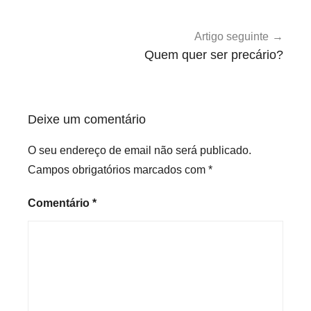
e
g
Artigo seguinte
o
Quem quer ser precário?
r
i
z
Deixe um comentário
e
d
O seu endereço de email não será publicado.
Campos obrigatórios marcados com
*
Comentário
*