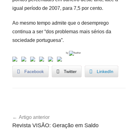
r
igual período de 2007, para 7,5 por cento.
i
Ao mesmo tempo admite que o desemprego
o
s
continua a ser “dos problemas mais sérios da
i
sociedade portuguesa”.
n
by
f
l
e
Facebook
Twitter
LinkedIn
x
i
v
e
U
Navegação
i
n
Artigo anterior
s
de
c
Revista VISÃO: Geração em Saldo
a
artigos
t