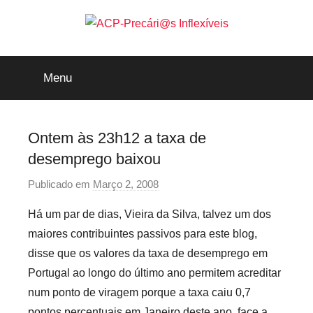
Saltar
para
o
ACP-
conteúdo
Menu
Precári@s
Inflexíveis
Ontem às 23h12 a taxa de
desemprego baixou
Publicado em
Março 2, 2008
p
o
Há um par de dias, Vieira da Silva, talvez um dos
r
maiores contribuintes passivos para este blog,
p
disse que os valores da taxa de desemprego em
r
Portugal ao longo do último ano permitem acreditar
e
num ponto de viragem porque a taxa caiu 0,7
c
a
pontos percentuais em Janeiro deste ano, face a