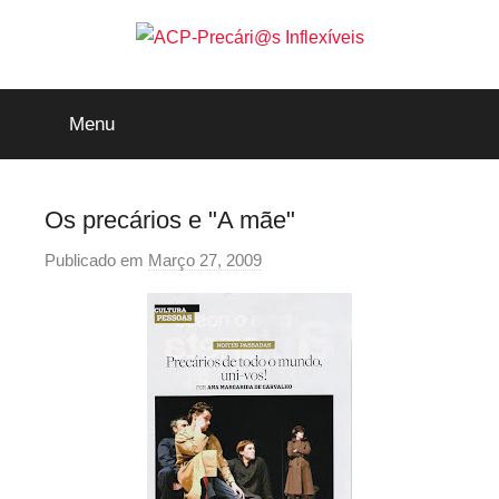
Saltar
para
o
ACP-
conteúdo
Menu
Precári@s
Inflexíveis
Os precários e "A mãe"
Publicado em
Março 27, 2009
p
o
r
p
r
e
c
a
r