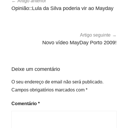
Artigo anterior
de
c
Opinião::Lula da Silva poderia vir ao Mayday
a
artigos
t
e
g
Artigo seguinte
o
Novo vídeo MayDay Porto 2009!
r
i
z
Deixe um comentário
e
d
O seu endereço de email não será publicado.
Campos obrigatórios marcados com
*
Comentário
*