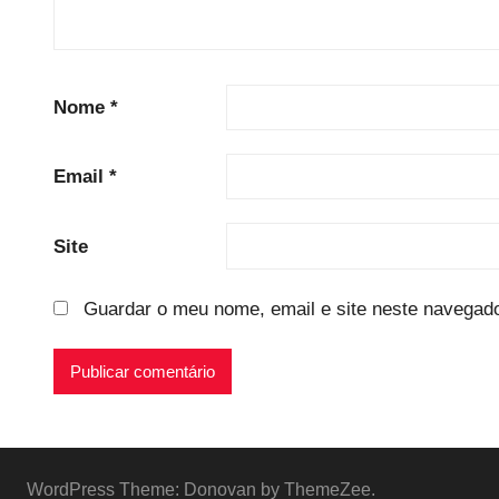
Nome
*
Email
*
Site
Guardar o meu nome, email e site neste navegado
WordPress Theme: Donovan by ThemeZee.