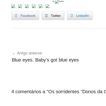
by
Facebook
Twitter
LinkedIn
U
Navegação
n
Artigo anterior
c
de
Blue eyes. Baby's got blue eyes
a
artigos
t
e
g
o
r
4 comentários a “
Os sorridentes "Donos da 
i
z