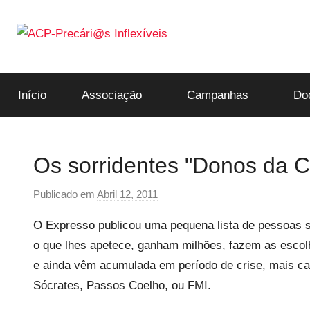
Saltar
para
o
ACP-
conteúdo
Início
Associação
Campanhas
Do
Precári@s
Inflexíveis
Os sorridentes "Donos da 
Publicado em
Abril 12, 2011
p
o
O Expresso publicou uma pequena lista de pessoas s
r
o que lhes apetece, ganham milhões, fazem as escol
p
e ainda vêm acumulada em período de crise, mais cap
r
e
Sócrates, Passos Coelho, ou FMI.
c