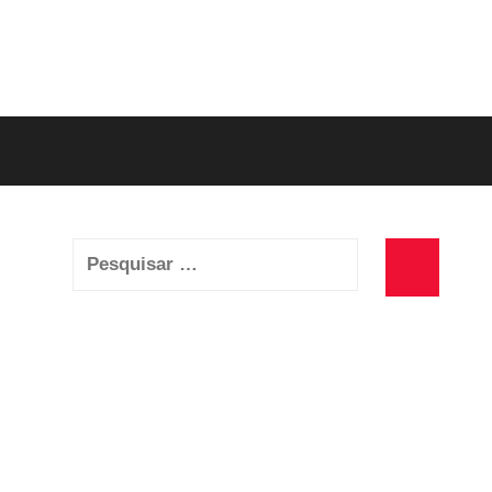
Pesquisar
por:
Pesquisa