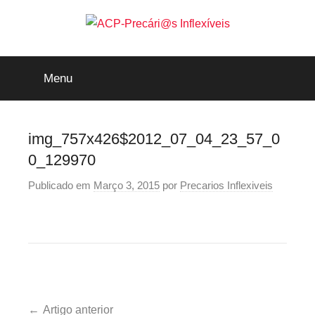
Saltar
para
o
ACP-
conteúdo
Menu
Precári@s
Inflexíveis
img_757x426$2012_07_04_23_57_0
0_129970
Publicado em
Março 3, 2015
por
Precarios Inflexiveis
Navegação
Artigo anterior