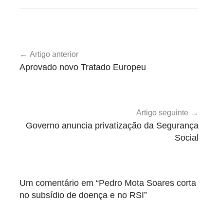
G
Navegação
o
Artigo anterior
de
v
Aprovado novo Tratado Europeu
e
artigos
r
n
o
Artigo seguinte
Governo anuncia privatização da Segurança
Social
Um comentário em “
Pedro Mota Soares corta
no subsídio de doença e no RSI
”