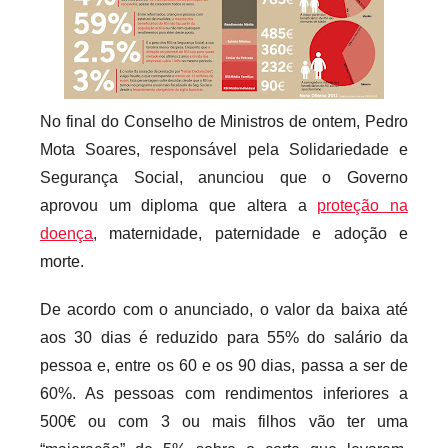
r
i
o
s
No final do Conselho de Ministros de ontem, Pedro
i
Mota Soares, responsável pela Solidariedade e
n
Segurança Social, anunciou que o Governo
f
aprovou um diploma que altera a
l
proteção na
e
doença
, maternidade, paternidade e adoção e
x
morte.
i
De acordo com o anunciado, o valor da baixa até
v
e
aos 30 dias é reduzido para 55% do salário da
i
pessoa e, entre os 60 e os 90 dias, passa a ser de
s
60%. As pessoas com rendimentos inferiores a
500€ ou com 3 ou mais filhos vão ter uma