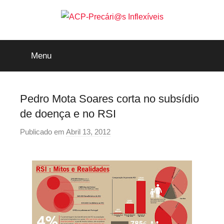
Saltar
para
o
ACP-
conteúdo
Menu
Precári@s
Inflexíveis
Pedro Mota Soares corta no subsídio
de doença e no RSI
Publicado em
Abril 13, 2012
p
o
r
p
r
e
c
a