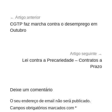
B
Navegação
o
Artigo anterior
de
l
CGTP faz marcha contra o desemprego em
s
artigos
Outubro
e
i
r
o
Artigo seguinte
s
Lei contra a Precariedade – Contratos a
Prazo
Deixe um comentário
O seu endereço de email não será publicado.
Campos obrigatórios marcados com
*