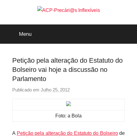
Saltar
para
o
ACP-
conteúdo
Menu
Precári@s
Inflexíveis
Petição pela alteração do Estatuto do
Bolseiro vai hoje a discussão no
Parlamento
Publicado em
Julho 25, 2012
p
o
r
p
Foto: a Bola
r
e
A
Petição pela alteração do Estatuto do Bolseiro
de