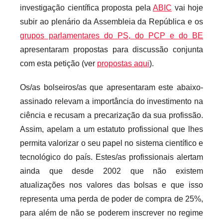
c
investigação científica proposta pela
ABIC
vai hoje
a
subir ao plenário da Assembleia da República e os
r
grupos parlamentares do PS, do PCP e do BE
i
apresentaram propostas para discussão conjunta
o
com esta petição (ver
propostas aqui
).
s
i
Os/as bolseiros/as que apresentaram este abaixo-
n
assinado relevam a importância do investimento na
f
ciência e recusam a precarização da sua profissão.
l
Assim, apelam a um estatuto profissional que lhes
e
permita valorizar o seu papel no sistema científico e
x
i
tecnológico do país. Estes/as profissionais alertam
v
ainda que desde 2002 que não existem
e
atualizações nos valores das bolsas e que isso
i
representa uma perda de poder de compra de 25%,
s
para além de não se poderem inscrever no regime