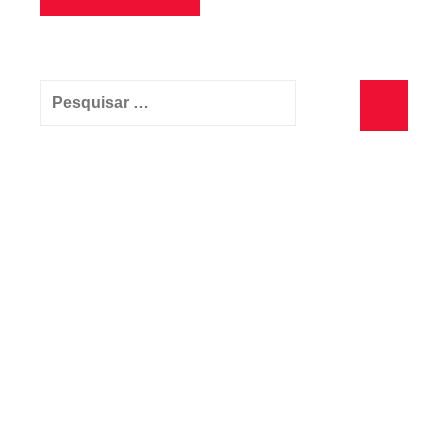
Pesquisar
por:
Pesquisa