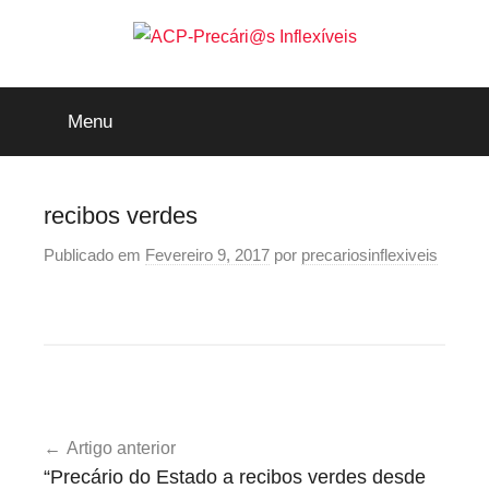
Saltar
para
o
ACP-
conteúdo
Menu
Precári@s
Inflexíveis
recibos verdes
Publicado em
Fevereiro 9, 2017
por
precariosinflexiveis
Navegação
Artigo anterior
de
“Precário do Estado a recibos verdes desde