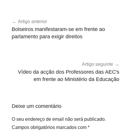
s
B
Navegação
o
Artigo anterior
de
l
Bolseiros manifestaram-se em frente ao
s
artigos
parlamento para exigir direitos
e
i
r
o
Artigo seguinte
s
Vídeo da acção dos Professores das AEC's
em frente ao Ministério da Educação
Deixe um comentário
O seu endereço de email não será publicado.
Campos obrigatórios marcados com
*