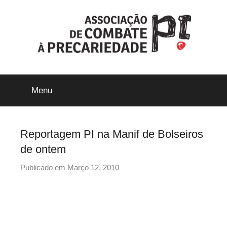
Saltar
para
o
conteúdo
ACP-
Menu
Precári@s
Inflexíveis
Reportagem PI na Manif de Bolseiros
de ontem
Publicado em
Março 12, 2010
p
o
r
p
r