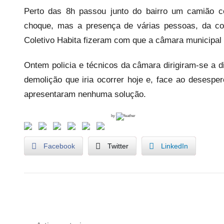
e
Perto das 8h passou junto do bairro um camião c
c
choque, mas a presença de várias pessoas, da co
a
Coletivo Habita fizeram com que a câmara municipal 
r
i
Ontem policia e técnicos da câmara dirigiram-se a 
o
demolição que iria ocorrer hoje e, face ao desespe
s
apresentaram nenhuma solução.
i
n
by
f
l
Facebook
Twitter
e
LinkedIn
x
i
v
e
U
Navegação
i
n