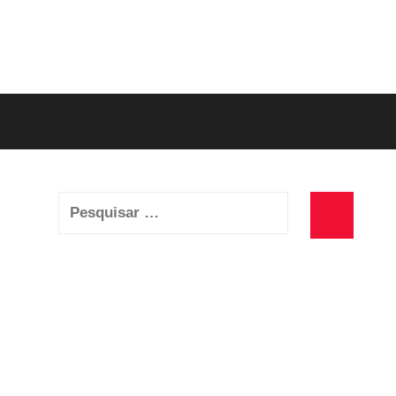
Pesquisar
por:
Pesquisa