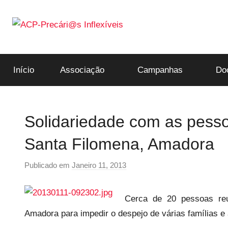
Saltar
para
o
ACP-
conteúdo
Início
Associação
Campanhas
Do
Precári@s
Inflexíveis
Solidariedade com as pes
Santa Filomena, Amadora
Publicado em
Janeiro 11, 2013
p
o
r
Cerca de 20 pessoas re
p
Amadora para impedir o despejo de várias famílias e
r