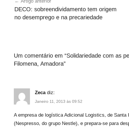
s
Artigo anterior
c
de
DECO: sobreendividamento tem origem
a
artigos
no desemprego e na precariedade
t
e
g
o
r
i
Um comentário em “
Solidariedade com as 
z
Filomena, Amadora
”
e
d
Zeca
diz:
Janeiro 11, 2013 às 09:52
A empresa de logística Adicional Logistics, de Santa 
(Nespresso, do grupo Nestle), e prepara-se para de