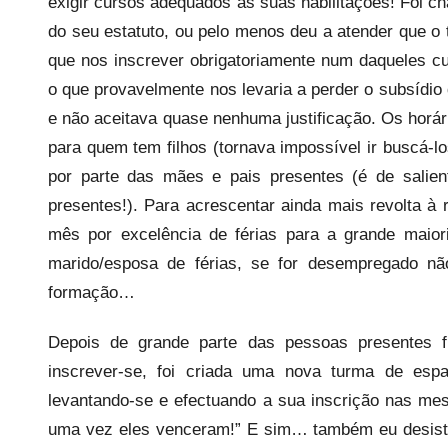
exigir cursos adequados às suas habilitações! Foi 
do seu estatuto, ou pelo menos deu a atender que o 
que nos inscrever obrigatoriamente num daqueles cu
o que provavelmente nos levaria a perder o subsídi
e não aceitava quase nenhuma justificação. Os horá
para quem tem filhos (tornava impossível ir buscá-l
por parte das mães e pais presentes (é de salie
presentes!). Para acrescentar ainda mais revolta à 
mês por excelência de férias para a grande maiori
marido/esposa de férias, se for desempregado nã
formação…
Depois de grande parte das pessoas presentes 
inscrever-se, foi criada uma nova turma de esp
levantando-se e efectuando a sua inscrição nas mesas
uma vez eles venceram!” E sim… também eu desisti!