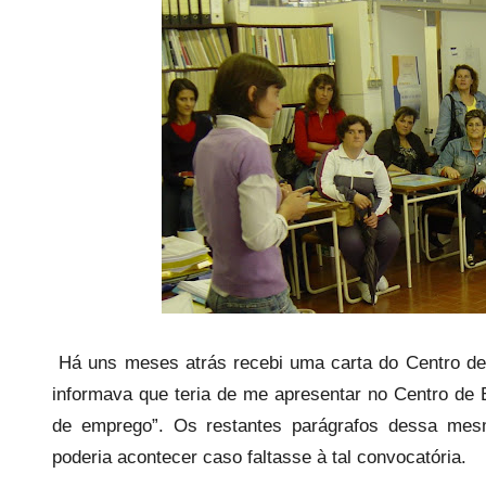
a
r
i
o
s
i
n
f
l
e
x
i
v
Há uns meses atrás recebi uma carta do Centro d
e
informava que teria de me apresentar no Centro de
i
de emprego”. Os restantes parágrafos dessa mes
s
poderia acontecer caso faltasse à tal convocatória.