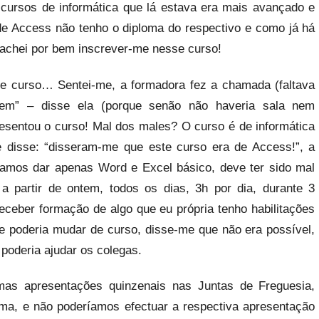
cursos de informática que lá estava era mais avançado e
 de Access não tenho o diploma do respectivo e como já há
e achei por bem inscrever-me nesse curso!
 de curso… Sentei-me, a formadora fez a chamada (faltava
bem” – disse ela (porque senão não haveria sala nem
esentou o curso! Mal dos males? O curso é de informática
 disse: “disseram-me que este curso era de Access!”, a
vamos dar apenas Word e Excel básico, deve ter sido mal
a partir de ontem, todos os dias, 3h por dia, durante 3
ceber formação de algo que eu própria tenho habilitações
se poderia mudar de curso, disse-me que não era possível,
 poderia ajudar os colegas.
as apresentações quinzenais nas Juntas de Freguesia,
ema, e não poderíamos efectuar a respectiva apresentação