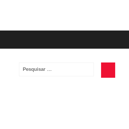
Pesquisar
por:
Pesquisa