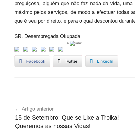
preguiçosa, alguém que não faz nada da vida, uma 
máximo pelos serviços, de modo a efectuar todas as
que é seu por direito, e para o qual descontou durante
SR, Desempregada Okupada
by
Facebook
Twitter
LinkedIn
T
Navegação
e
Artigo anterior
s
de
15 de Setembro: Que se Lixe a Troika!
t
artigos
Queremos as nossas Vidas!
e
m