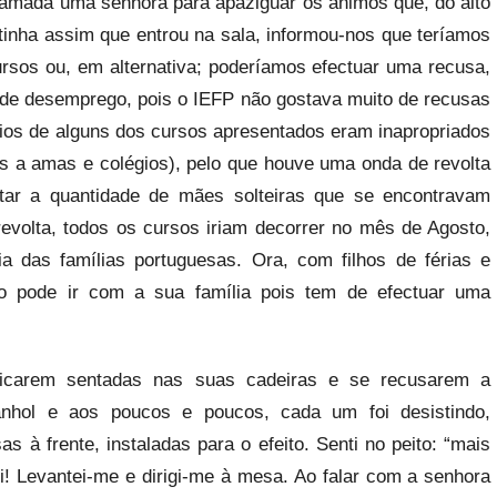
chamada uma senhora para apaziguar os ânimos que, do alto
tinha assim que entrou na sala, informou-nos que teríamos
rsos ou, em alternativa; poderíamos efectuar uma recusa,
o de desemprego, pois o IEFP não gostava muito de recusas
rios de alguns dos cursos apresentados eram inapropriados
os a amas e colégios), pelo que houve uma onda de revolta
ntar a quantidade de mães solteiras que se encontravam
revolta, todos os cursos iriam decorrer no mês de Agosto,
a das famílias portuguesas. Ora, com filhos de férias e
o pode ir com a sua família pois tem de efectuar uma
ficarem sentadas nas suas cadeiras e se recusarem a
anhol e aos poucos e poucos, cada um foi desistindo,
 à frente, instaladas para o efeito. Senti no peito: “mais
 Levantei-me e dirigi-me à mesa. Ao falar com a senhora