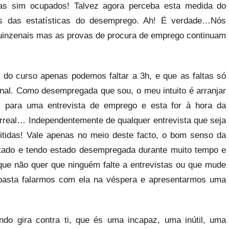
as sim ocupados! Talvez agora perceba esta medida do
s das estatísticas do desemprego. Ah! É verdade…Nós
uinzenais mas as provas de procura de emprego continuam
do curso apenas podemos faltar a 3h, e que as faltas só
bunal. Como desempregada que sou, o meu intuito é arranjar
em para uma entrevista de emprego e esta for à hora da
urreal… Independentemente de qualquer entrevista que seja
itidas! Vale apenas no meio deste facto, o bom senso da
stado e tendo estado desempregada durante muito tempo e
que não quer que ninguém falte a entrevistas ou que mude
basta falarmos com ela na véspera e apresentarmos uma
do gira contra ti, que és uma incapaz, uma inútil, uma