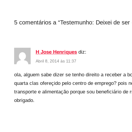
u
n
h
5 comentários a “
Testemunho: Deixei de se
o
s
H Jose Henriques
diz:
Abril 8, 2014 às 11:37
ola, alguem sabe dizer se tenho direito a receber a b
quarta clas ofereçido pelo centro de emprego? pois n
transporte e alimentação porque sou beneficiário de 
obrigado.