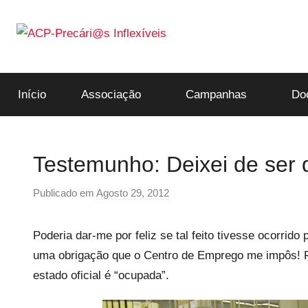
Saltar
para
o
ACP-
conteúdo
Início
Associação
Campanhas
Do
Precári@s
Inflexíveis
Testemunho: Deixei de ser
Publicado em
Agosto 29, 2012
p
o
r
Poderia dar-me por feliz se tal feito tivesse ocorri
p
uma obrigação que o Centro de Emprego me impôs! 
r
estado oficial é “ocupada”.
e
c