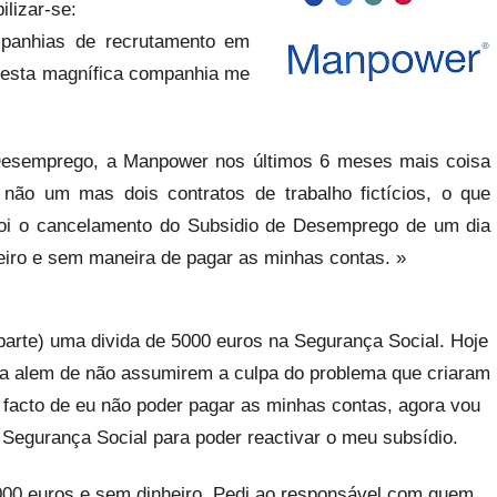
lizar-se:
panhias de recrutamento em
e esta magnífica companhia me
Desemprego, a Manpower nos últimos 6 meses mais coisa
não um mas dois contratos de trabalho fictícios, o que
oi o cancelamento do Subsidio de Desemprego de um dia
eiro e sem maneira de pagar as minhas contas. »
 parte) uma divida de 5000 euros na Segurança Social. Hoje
ra alem de não assumirem a culpa do problema que criaram
facto de eu não poder pagar as minhas contas, agora vou
Segurança Social para poder reactivar o meu subsídio.
5000 euros e sem dinheiro. Pedi ao responsável com quem