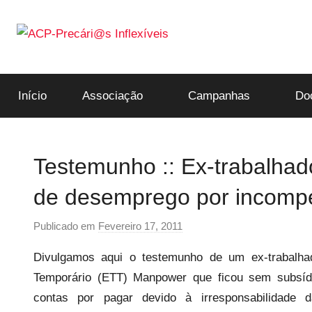
Saltar
para
o
ACP-
conteúdo
Início
Associação
Campanhas
Do
Precári@s
Inflexíveis
Testemunho :: Ex-trabalhad
de desemprego por incomp
Publicado em
Fevereiro 17, 2011
p
o
Divulgamos aqui o testemunho de um ex-trabalha
r
Temporário (ETT) Manpower que ficou sem subsí
p
contas por pagar devido à irresponsabilidade
r