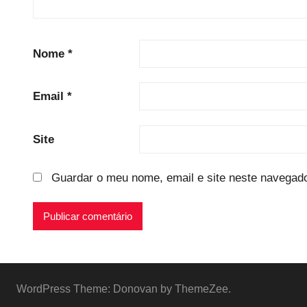
Nome
*
Email
*
Site
Guardar o meu nome, email e site neste navegado
WordPress Theme: Donovan by ThemeZee.