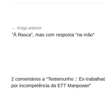
T
Navegação
e
Artigo anterior
s
de
"À Rasca", mas com resposta "na mão"
t
artigos
e
m
u
n
h
o
s
2 comentários a “
Testemunho :: Ex-trabalha
por incompetência da ETT Manpower
”