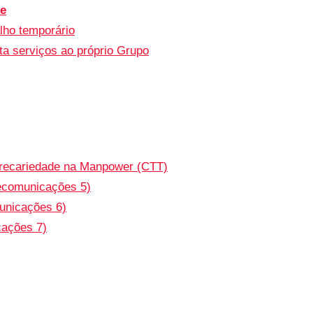
de
alho temporário
ta serviços ao próprio Grupo
recariedade na Manpower (CTT)
lecomunicações 5)
unicações 6)
cações 7)