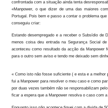
e
confrontada com a situação ainda tenta desresponsabi
c
«Manpower, o que dizer de uma das maiores com
a
Portugal. Pois bem e passo a contar o problema qu
r
conseguiu criar:
i
o
Estando desempregado e a receber o Subsídio de 
s
menos coisa deu entrada na Segurança Social de 
i
aconteceu como resultado da acção da Manpower f
n
para o outro sem aviso e tendo me deixado sem dinh
f
l
e
« Como isto não fosse suficiente ( e esta e a melhor
x
fui a Manpower para resolver o meu caso e como pa
i
por duas vezes também não se responsabilizam pelo 
v
ficar a espera que a Manpower resolva o caso com a 
e
i
Enquanto isso não acontece fiquei com a divida de 