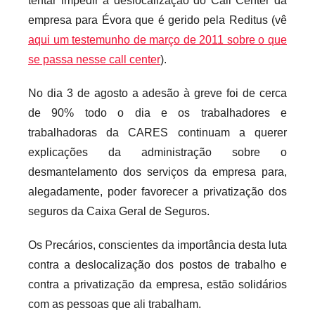
tentar impedir a deslocalização do Call Center da
c
a
empresa para Évora que é gerido pela Reditus (vê
r
aqui um testemunho de março de 2011 sobre o que
i
se passa nesse call center
).
o
s
No dia 3 de agosto a adesão à greve foi de cerca
i
de 90% todo o dia e os trabalhadores e
n
trabalhadoras da CARES continuam a querer
f
explicações da administração sobre o
l
desmantelamento dos serviços da empresa para,
e
alegadamente, poder favorecer a privatização dos
x
seguros da Caixa Geral de Seguros.
i
v
Os Precários, conscientes da importância desta luta
e
contra a deslocalização dos postos de trabalho e
i
contra a privatização da empresa, estão solidários
s
com as pessoas que ali trabalham.