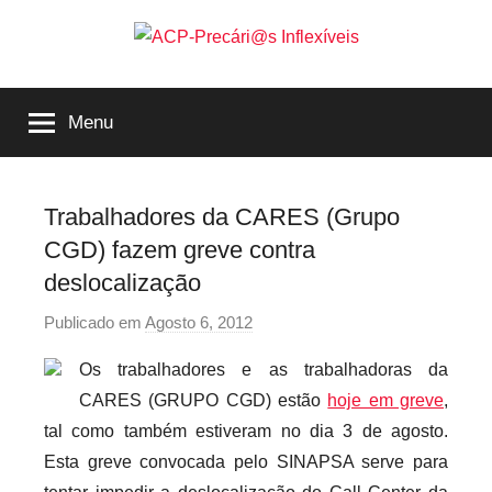
Saltar
para
o
ACP-
conteúdo
Menu
Precári@s
Inflexíveis
Trabalhadores da CARES (Grupo
CGD) fazem greve contra
deslocalização
Publicado em
Agosto 6, 2012
p
o
Os trabalhadores e as trabalhadoras da
r
CARES (GRUPO CGD) estão
hoje em greve
,
p
tal como também estiveram no dia 3 de agosto.
r
Esta greve convocada pelo SINAPSA serve para
e