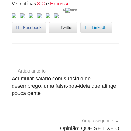
Ver notícias
SIC
e
Expresso
.
by
Facebook
Twitter
LinkedIn
U
Navegação
n
Artigo anterior
de
c
Acumular salário com subsídio de
a
artigos
desemprego: uma falsa-boa-ideia que atinge
t
pouca gente
e
g
o
r
Artigo seguinte
i
Opinião: QUE SE LIXE O