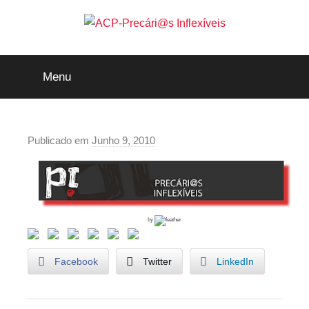
Saltar
para
o
ACP-
conteúdo
Menu
Precári@s
Inflexíveis
Publicado em
Junho 9, 2010
p
o
r
p
r
by
e
c
Facebook
Twitter
LinkedIn
a
r
i