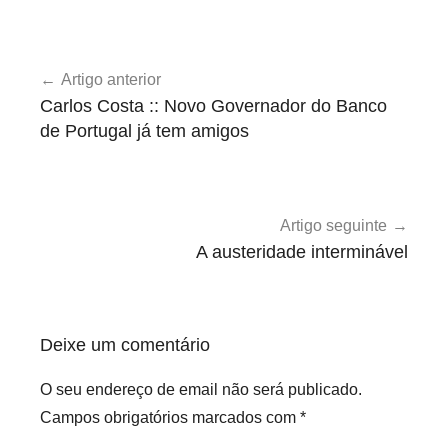
o
U
s
Navegação
n
i
Artigo anterior
de
c
n
Carlos Costa :: Novo Governador do Banco
a
f
artigos
de Portugal já tem amigos
t
l
e
e
g
x
o
i
Artigo seguinte
r
v
A austeridade interminável
i
e
z
i
e
s
Deixe um comentário
d
O seu endereço de email não será publicado.
Campos obrigatórios marcados com
*