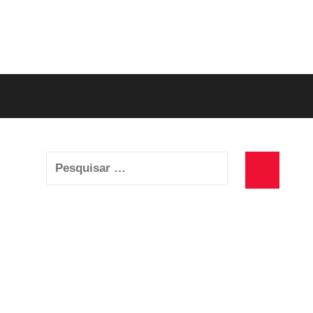
Pesquisar
por:
Pesquisa