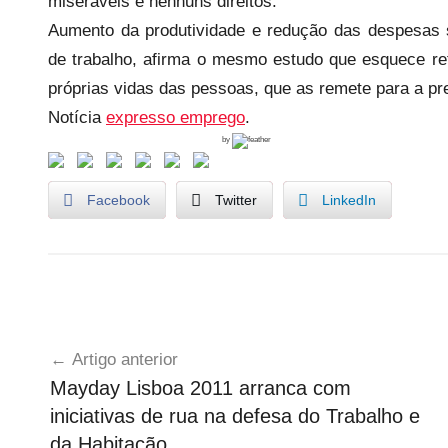
miseráveis e nenhuns direitos.
Aumento da produtividade e redução das despesas
de trabalho, afirma o mesmo estudo que esquece re
próprias vidas das pessoas, que as remete para a pre
Notícia
expresso emprego
.
by
Facebook
Twitter
LinkedIn
U
Navegação
n
Artigo anterior
c
de
Mayday Lisboa 2011 arranca com
a
artigos
iniciativas de rua na defesa do Trabalho e
t
e
da Habitação