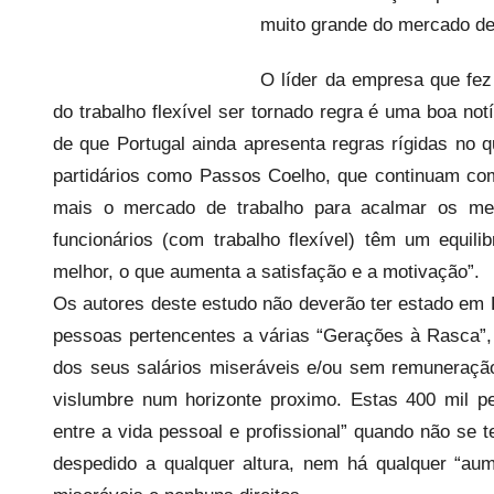
a
muito grande do mercado de
r
i
O líder da empresa que fez
o
do trabalho flexível ser tornado regra é uma boa notí
s
de que Portugal ainda apresenta regras rígidas no q
i
partidários como Passos Coelho, que continuam com
n
mais o mercado de trabalho para acalmar os me
f
funcionários (com trabalho flexível) têm um equilib
l
melhor, o que aumenta a satisfação e a motivação”.
e
x
Os autores deste estudo não deverão ter estado em 
i
pessoas pertencentes a várias “Gerações à Rasca”, 
v
dos seus salários miseráveis e/ou sem remuneraçã
e
vislumbre num horizonte proximo. Estas 400 mil p
i
entre a vida pessoal e profissional” quando não se 
s
despedido a qualquer altura, nem há qualquer “au