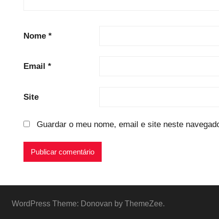
Nome
*
Email
*
Site
Guardar o meu nome, email e site neste navegado
WordPress Theme: Donovan by ThemeZee.