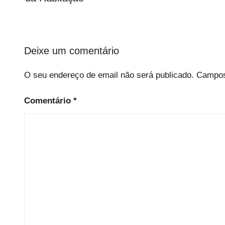
g
o
r
i
Deixe um comentário
z
e
O seu endereço de email não será publicado.
Campos
d
Comentário
*