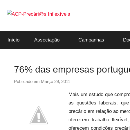
Saltar
para
o
ACP-
conteúdo
Início
Associação
Campanhas
Do
Precári@s
Inflexíveis
76% das empresas portugues
Publicado em
Março 29, 2011
p
o
Mais um estudo que comprova
r
às questões laborais, que
p
precário em relação ao mer
r
e
oferecem trabalho flexíve
c
oferecem condições precári