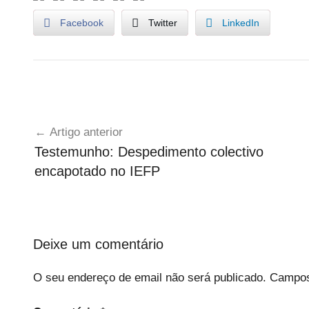
Facebook
Twitter
LinkedIn
I
Navegação
n
Artigo anterior
t
de
Testemunho: Despedimento colectivo
e
artigos
encapotado no IEFP
r
n
a
c
i
Deixe um comentário
o
O seu endereço de email não será publicado.
Campos
n
a