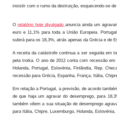
a
insistir com o rumo da destruição, esquecendo-se de 
r
i
o
O
relatório hoje divulgado
anuncia ainda um agrava
s
euro e 11,1% para toda a União Europeia. Portuga
i
subirá para os 18,3%, atrás apenas da Grécia e de
n
f
A receita da catástrofe continua a ser seguida em t
l
pela troika. O ano de 2012 conta com recessão em 1
e
Holanda, Portugal, Eslovénia, Finlândia, Rep. Che
x
recessão para Grécia, Espanha, França, Itália, Chipr
i
v
Em relação a Portugal, a previsão, de acordo també
e
de que haja um agravar do desemprego, para 18,3
i
também vêem a sua situação de desemprego agrava
s
para Itália, Chipre, Luxemburgo, Holanda, Eslovénia