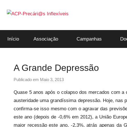
Saltar
para
o
ACP-
conteúdo
Início
Associação
Campanhas
Do
Precári@s
Inflexíveis
A Grande Depressão
Publicado em
Maio 3, 2013
p
o
Quase 5 anos após o colapso dos mercados com a cr
r
austeridade uma grandíssima depressão. Hoje, nas 
p
confirma-se isso mesmo com o agravar das previsõe
r
e
este ano (depois de -0,6% em 2012), a União Europ
c
maior recessão este ano, -2,3%, atrás apenas da G