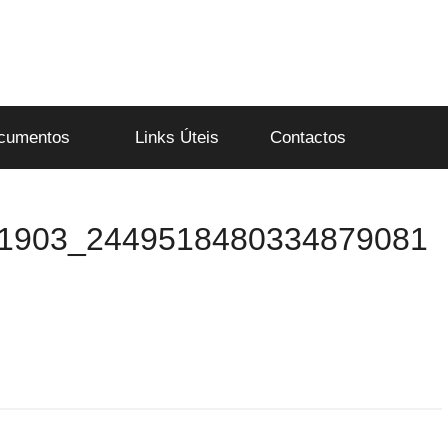
cumentos
Links Úteis
Contactos
1903_2449518480334879081