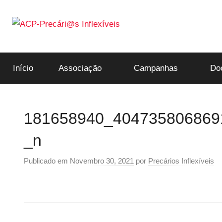
Saltar
para
o
ACP-
conteúdo
Início
Associação
Campanhas
Do
Precári@s
Inflexíveis
181658940_404735806869
_n
Publicado em
Novembro 30, 2021
por
Precários Inflexíveis