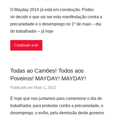
l
o
e
O Mayday 2014 já está em construção. Podes
r
x
vir decidir o que vai ser esta manifestação contra a
p
i
precariedade e o desemprego no 1º de maio – dia
r
v
do trabalhador – já hoje
e
e
c
i
Continuar a ler
a
s
r
i
o
Todas ao Camões! Todos aos
s
Poveiros! MAYDAY! MAYDAY!
i
n
Publicado em
Maio 1, 2013
p
f
o
É hoje que nos juntamos para comemorar o dia do
l
r
e
trabalhador, para protestar contra a precariedade, o
p
x
desemprego, o exílio, pela demissão deste governo
r