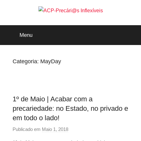
Saltar
para
o
ACP-
conteúdo
Menu
Precári@s
Inflexíveis
Categoria:
MayDay
1º de Maio | Acabar com a
precariedade: no Estado, no privado e
em todo o lado!
Publicado em
Maio 1, 2018
p
o