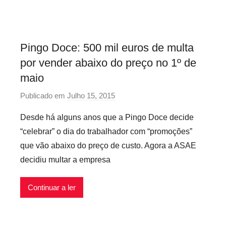
i
o
s
Pingo Doce: 500 mil euros de multa
I
por vender abaixo do preço no 1º de
n
f
maio
l
Publicado em
Julho 15, 2015
p
e
o
x
Desde há alguns anos que a Pingo Doce decide
r
i
“celebrar” o dia do trabalhador com “promoções”
p
v
que vão abaixo do preço de custo. Agora a ASAE
r
e
decidiu multar a empresa
e
i
c
s
Continuar a ler
a
r
i