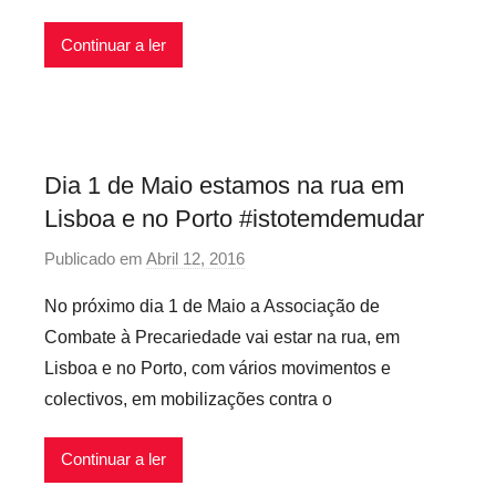
v
c
e
Continuar a ler
a
i
r
s
i
o
s
Dia 1 de Maio estamos na rua em
i
Lisboa e no Porto #istotemdemudar
n
f
Publicado em
Abril 12, 2016
p
l
o
e
No próximo dia 1 de Maio a Associação de
r
x
Combate à Precariedade vai estar na rua, em
P
i
Lisboa e no Porto, com vários movimentos e
r
v
colectivos, em mobilizações contra o
e
e
c
i
Continuar a ler
a
s
r