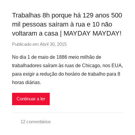
o
s
Trabalhas 8h porque há 129 anos 500
i
mil pessoas saíram à rua e 10 não
n
f
voltaram a casa | MAYDAY MAYDAY!
l
Publicado em
Abril 30, 2015
p
e
o
x
No dia 1 de maio de 1886 meio milhão de
r
i
trabalhadores saíram às ruas de Chicago, nos EUA,
p
v
para exigir a redução do horário de trabalho para 8
r
e
horas diárias.
e
i
c
s
Continuar a ler
a
r
i
12 comentários
o
M
s