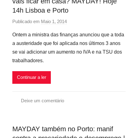
vais ficar em casa? MAYDAY! Hoje
a
i
ç
14h Lisboa e Porto
n
ã
f
Publicado em
Maio 1, 2014
p
o
l
o
e
Ontem a ministra das finanças anunciou que a toda
r
x
a austeridade que foi aplicada nos últimos 3 anos
p
i
se vai adicionar um aumento no IVA e na TSU dos
r
v
trabalhadores.
e
e
c
i
Continuar a ler
a
s
r
i
Deixe um comentário
o
A
s
g
i
e
n
MAYDAY também no Porto: manif
n
f