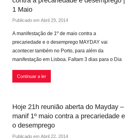
contra a precariedade e desemprego |
d
l
1 Maio
a
e
,
x
Publicado em
Abril 29, 2014
p
M
i
o
A manifestação de 1º de maio contra a
a
v
r
precariedade e o desemprego MAYDAY vai
y
e
p
D
acontecer também no Porto, para além da
i
r
a
manifestação em Lisboa. Faltam 3 dias para o Dia
s
e
y
c
Continuar a ler
a
r
i
o
Hoje 21h reunião aberta do Mayday –
s
manif 1º maio contra a precariedade e
i
o desemprego
n
f
Publicado em
Abril 22, 2014
p