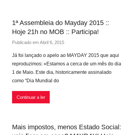
a
i
y
n
D
f
1ª Assembleia do Mayday 2015 ::
a
l
Hoje 21h no MOB :: Participa!
y
e
,
x
Publicado em
Abril 6, 2015
p
P
i
o
Já foi lançado o apelo ao MAYDAY 2015 que aqui
r
v
r
reproduzimos: «Estamos a cerca de um mês do dia
e
e
p
1 de Maio. Este dia, historicamente assinalado
c
i
r
á
como “Dia Mundial do
s
e
r
c
i
Continuar a ler
a
o
r
s
i
e
o
Mais impostos, menos Estado Social:
m
s