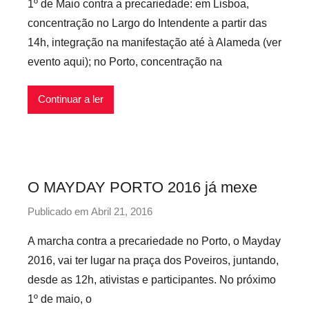
1º de Maio contra a precariedade: em Lisboa,
r
concentração no Largo do Intendente a partir das
P
14h, integração na manifestação até à Alameda (ver
r
evento aqui); no Porto, concentração na
e
c
Continuar a ler
a
r
i
o
s
O MAYDAY PORTO 2016 já mexe
I
n
Publicado em
Abril 21, 2016
p
f
o
A marcha contra a precariedade no Porto, o Mayday
l
r
2016, vai ter lugar na praça dos Poveiros, juntando,
e
p
x
desde as 12h, ativistas e participantes. No próximo
r
i
1º de maio, o
e