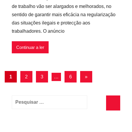
r
e
de trabalho vão ser alargados e melhorados, no
p
i
sentido de garantir mais eficácia na regularização
r
s
das situações ilegais e protecção aos
e
trabalhadores. O anúncio
c
a
r
Continuar a ler
i
o
s
Navegação
Artigos
1
2
3
…
6
»
i
seguintes
de
n
f
artigos
Pesquisar
l
por:
e
Pesquisa
x
i
v