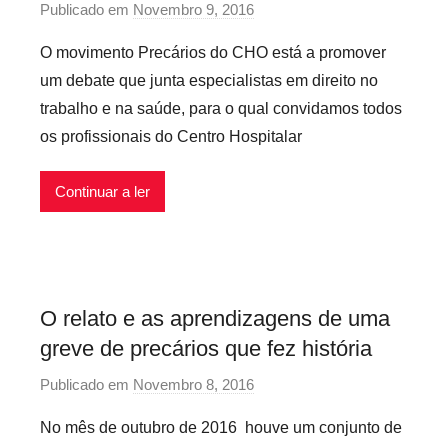
Publicado em
Novembro 9, 2016
p
e
o
x
O movimento Precários do CHO está a promover
r
i
um debate que junta especialistas em direito no
p
v
trabalho e na saúde, para o qual convidamos todos
r
e
os profissionais do Centro Hospitalar
e
i
c
s
Continuar a ler
a
r
i
o
s
O relato e as aprendizagens de uma
i
greve de precários que fez história
n
f
Publicado em
Novembro 8, 2016
p
l
o
e
No mês de outubro de 2016 houve um conjunto de
r