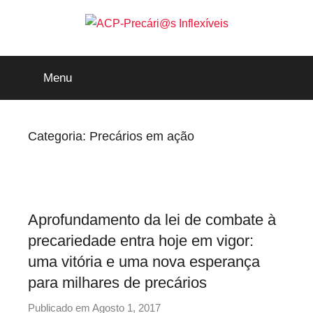
Saltar
para
o
ACP-
conteúdo
Menu
Precári@s
Inflexíveis
Categoria:
Precários em ação
Aprofundamento da lei de combate à
precariedade entra hoje em vigor:
uma vitória e uma nova esperança
para milhares de precários
Publicado em
Agosto 1, 2017
p