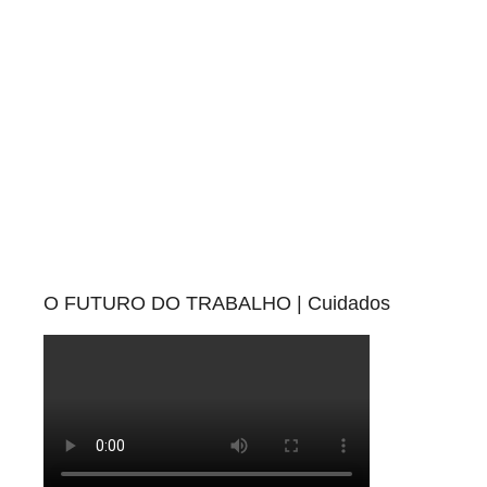
e
i
s
O FUTURO DO TRABALHO | Cuidados