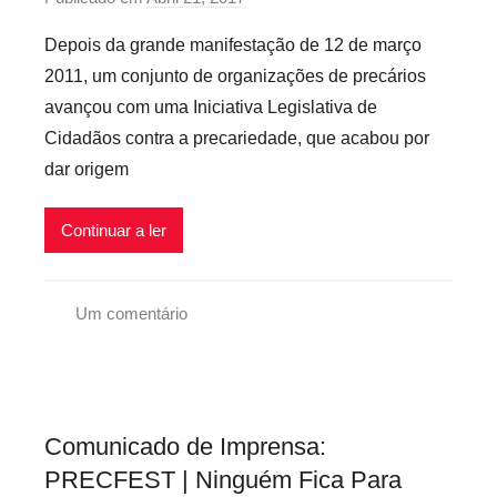
i
e
C
o
o
x
Depois da grande manifestação de 12 de março
o
r
s
i
2011, um conjunto de organizações de precários
n
p
d
v
avançou com uma Iniciativa Legislativa de
t
r
o
e
Cidadãos contra a precariedade, que acabou por
r
e
E
i
dar origem
a
c
s
s
F
a
t
a
r
Continuar a ler
a
l
i
d
s
o
o
Um comentário
o
s
,
L
s
i
P
e
R
n
r
i
e
f
e
c
c
l
c
Comunicado de Imprensa:
o
i
e
á
PRECFEST | Ninguém Fica Para
n
b
x
r