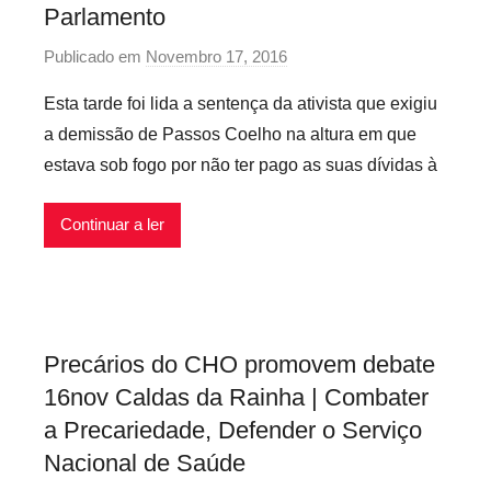
e
r
Parlamento
x
d
Publicado em
Novembro 17, 2016
p
i
e
o
v
s
Esta tarde foi lida a sentença da ativista que exigiu
r
e
,
a demissão de Passos Coelho na altura em que
p
i
T
estava sob fogo por não ter pago as suas dívidas à
r
s
r
e
a
Continuar a ler
c
b
a
a
r
l
i
h
o
o
Precários do CHO promovem debate
s
16nov Caldas da Rainha | Combater
i
a Precariedade, Defender o Serviço
n
f
Nacional de Saúde
l