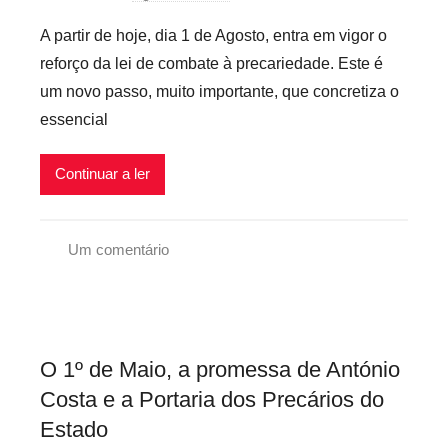
o
A partir de hoje, dia 1 de Agosto, entra em vigor o
r
reforço da lei de combate à precariedade. Este é
p
um novo passo, muito importante, que concretiza o
r
essencial
e
c
Continuar a ler
a
r
i
Um comentário
o
C
s
o
i
m
n
u
f
O 1º de Maio, a promessa de António
n
l
Costa e a Portaria dos Precários do
i
e
Estado
c
x