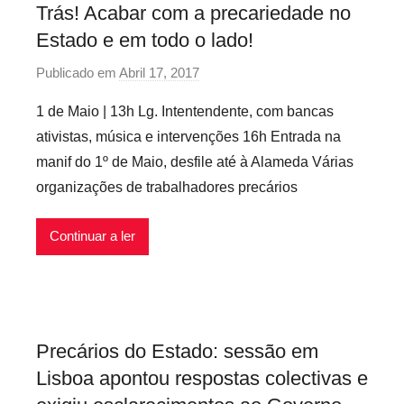
Trás! Acabar com a precariedade no
t
o
i
i
Estado e em todo o lado!
r
s
v
o
a
V
e
s
Publicado em
Abril 17, 2017
p
a
e
i
e
o
P
r
s
1 de Maio | 13h Lg. Intentendente, com bancas
m
r
r
d
ativistas, música e intervenções 16h Entrada na
a
p
e
e
ç
manif do 1º de Maio, desfile até à Alameda Várias
r
c
s
ã
organizações de trabalhadores precários
e
a
,
o
c
r
P
Continuar a ler
a
i
r
r
e
e
i
d
c
o
a
á
s
d
r
Precários do Estado: sessão em
i
e
i
Lisboa apontou respostas colectivas e
n
,
o
f