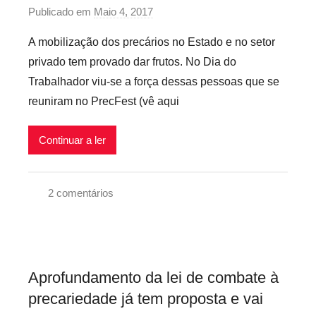
a
i
Publicado em
Maio 4, 2017
p
d
v
o
A mobilização dos precários no Estado e no setor
o
e
r
s
privado tem provado dar frutos. No Dia do
i
p
,
Trabalhador viu-se a força dessas pessoas que se
s
r
L
reuniram no PrecFest (vê aqui
e
e
c
i
Continuar a ler
a
c
r
o
i
n
2 comentários
o
t
1
s
r
º
i
a
d
n
a
e
f
Aprofundamento da lei de combate à
P
M
l
precariedade já tem proposta e vai
r
a
e