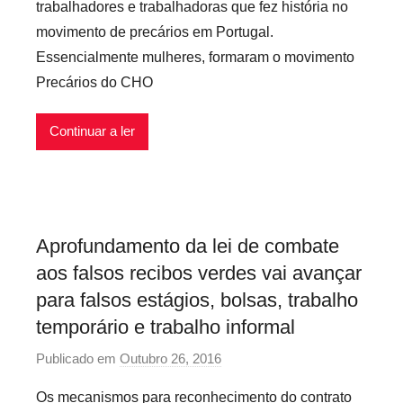
x
trabalhadores e trabalhadoras que fez história no
P
i
movimento de precários em Portugal.
r
v
Essencialmente mulheres, formaram o movimento
e
e
Precários do CHO
c
i
a
s
r
Continuar a ler
i
o
s
I
Aprofundamento da lei de combate
n
aos falsos recibos verdes vai avançar
f
l
para falsos estágios, bolsas, trabalho
e
temporário e trabalho informal
x
Publicado em
Outubro 26, 2016
p
i
o
v
Os mecanismos para reconhecimento do contrato