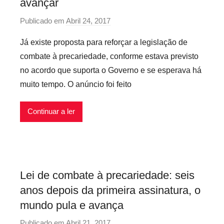
avançar
e
i
x
c
o
i
Publicado em
Abril 24, 2017
p
a
,
v
o
r
Já existe proposta para reforçar a legislação de
G
e
r
i
o
combate à precariedade, conforme estava previsto
i
p
e
v
no acordo que suporta o Governo e se esperava há
s
r
d
e
muito tempo. O anúncio foi feito
e
a
r
c
d
n
Continuar a ler
a
e
o
r
,
,
i
N
P
o
o
r
s
v
e
Lei de combate à precariedade: seis
i
a
c
anos depois da primeira assinatura, o
n
L
á
f
mundo pula e avança
e
r
l
i
Publicado em
Abril 21, 2017
p