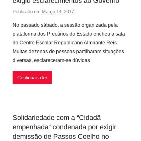
exigiu esclarecimentos ao Governo
P
s
l
r
Publicado em
Março 14, 2017
p
e
e
e
o
m
x
No passado sábado, a sessão organizada pela
c
r
a
i
plataforma dos Precários do Estado encheu a sala
á
p
ç
v
do Centro Escolar Republicano Almirante Reis.
r
r
ã
e
Muitas dezenas de pessoas partilharam situações
i
e
o
i
diversas, esclareceram-se dúvidas
o
c
,
s
s
a
R
e
r
e
Continuar a ler
m
i
c
a
o
i
ç
s
b
ã
i
o
Solidariedade com a “Cidadã
o
n
s
empenhada” condenada por exigir
f
V
l
e
demissão de Passos Coelho no