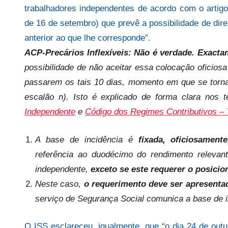
s
trabalhadores independentes de acordo com o artigo
de 16 de setembro) que prevê a possibilidade de dire
anterior ao que lhe corresponde”.
ACP-Precários Inflexíveis: Não é verdade. Exacta
possibilidade de não aceitar essa colocação oficiosa
passarem os tais 10 dias, momento em que se torna o
escalão n). Isto é explicado de forma clara nos 
Independente
e
Código dos Regimes Contributivos – 
A base de incidência é
fixada, oficiosament
referência ao duodécimo do rendimento relevan
independente,
exceto se este requerer o posic
Neste caso,
o requerimento deve ser apresenta
serviço de Segurança Social comunica a base de in
O ISS esclareceu, igualmente, que “o dia 24 de outub