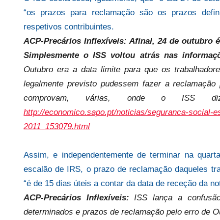
“os prazos para reclamação são os prazos defini
respetivos contribuintes.
ACP-Precários Inflexíveis: Afinal, 24 de outubro
Simplesmente o ISS voltou atrás nas informaç
Outubro era a data limite para que os trabalhado
legalmente previsto pudessem fazer a reclamação 
comprovam, várias, onde o ISS 
http://economico.sapo.pt/noticias/seguranca-social-es
2011_153079.html
Assim, e independentemente de terminar na quarta
escalão de IRS, o prazo de reclamação daqueles tr
“é de 15 dias úteis a contar da data de receção da not
ACP-Precários Inflexíveis:
ISS lança a confusã
determinados e prazos de reclamação pelo erro de O