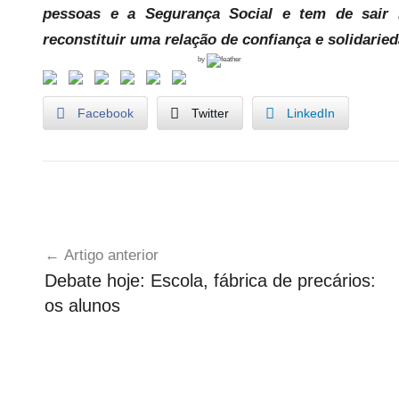
pessoas e a Segurança Social e tem de sair 
reconstituir uma relação de confiança e solidari
by
Facebook
Twitter
LinkedIn
U
Navegação
n
Artigo anterior
c
de
Debate hoje: Escola, fábrica de precários:
a
artigos
os alunos
t
e
g
o
r