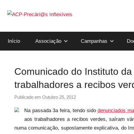
Saltar
para
o
ACP-
conteúdo
Início
Associação
Campanhas
Do
Precári@s
Inflexíveis
Comunicado do Instituto da
trabalhadores a recibos ver
Publicado em
Outubro 25, 2012
p
o
Na passada 3a feira, tendo sido
denunciados mai
r
aos trabalhadores a recibos verdes, saíram v
p
numa comunicação, supostamente explicativa, do Ins
r