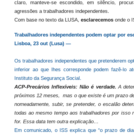
e
claro, manteve-se escondido, em silêncio, procu
c
agressões a trabalhadores independentes.
a
Com base no texto da LUSA,
esclarecemos
onde o I
r
i
Trabalhadores independentes podem optar por escal
o
Lisboa, 23 out (Lusa) —
s
i
Os trabalhadores independentes que pretenderem opt
n
inferior ao que lhes corresponde podem fazê-lo at
f
Instituto da Segurança Social.
l
ACP-Precários Inflexíveis: Não é verdade.
A deter
e
x
próximos 12 meses, mas o que existe é um prazo de 
i
nomeadamente, subir, se pretender, o escalão dete
v
todas ao mesmo tempo aos trabalhadores por isso nã
e
for. Essa data tem outra explicação…
i
Em comunicado, o ISS explica que “o prazo de dia