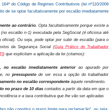
 164º do Código de Regimes Contributivos (lei nº110/2009
ito de se optar facultativamente por escalão imediatamente
mente ao contrário.
Opta facultativamente porque existe a
 (no escalão n-1) executada pela SegSocial (é oficiosa até
ficial). Ou seja, pode optar por subir de escalão (para o
textos da Segurança Social (
Guia Prático do Trabalhador
TI
) que explicitam a aplicação da lei (citamos):
e, no escalão imediatamente anterior
ao apurado por
te, no
pressuposto
de ser essa a opção do trabalhador
ionamento no escalão correspondente
àquele rendimento.
do no prazo de 10 dias
contados a partir da data em que o
cidência e a taxa contributiva que lhe vão ser aplicadas
ro não constitui o prazo limite para reclamação”, ou seja,