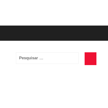
Pesquisar
por:
Pesquisa