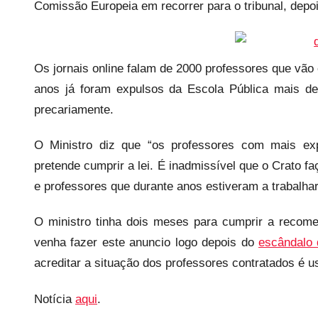
e
Comissão Europeia em recorrer para o tribunal, depo
c
a
r
Os jornais online falam de 2000 professores que vão
i
anos já foram expulsos da Escola Pública mais d
o
precariamente.
s
i
O Ministro diz que “os professores com mais exp
n
pretende cumprir a lei. É inadmissível que o Crato f
f
e professores que durante anos estiveram a trabalha
l
e
O ministro tinha dois meses para cumprir a recom
x
venha fazer este anuncio logo depois do
escândalo 
i
acreditar a situação dos professores contratados é u
v
e
Notícia
aqui
.
i