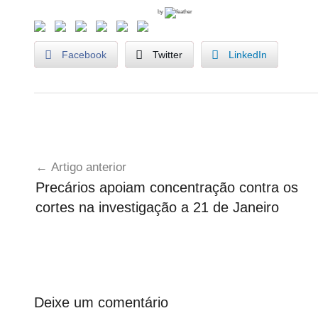
s
by
Facebook
Twitter
LinkedIn
G
Navegação
o
Artigo anterior
v
de
Precários apoiam concentração contra os
e
artigos
cortes na investigação a 21 de Janeiro
r
n
o
Deixe um comentário