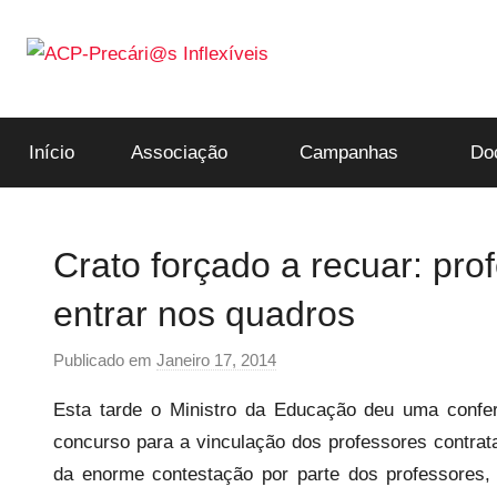
Saltar
para
o
ACP-
conteúdo
Início
Associação
Campanhas
Do
Precári@s
Inflexíveis
Crato forçado a recuar: pro
entrar nos quadros
Publicado em
Janeiro 17, 2014
p
o
Esta tarde o Ministro da Educação deu uma confe
r
concurso para a vinculação dos professores contrat
p
da enorme contestação por parte dos professores
r