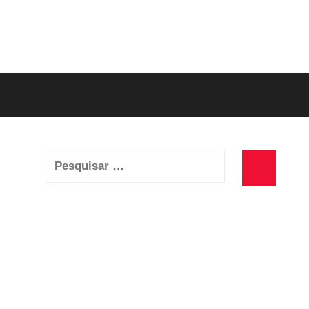
Pesquisar
por:
Pesquisa