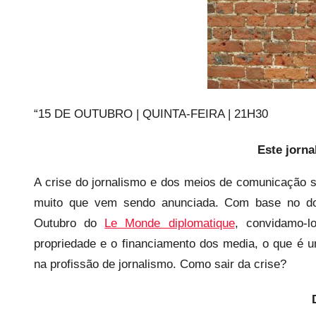
a
r
i
o
s
i
“15 DE OUTUBRO | QUINTA-FEIRA | 21H30
n
f
Este jorn
l
e
A crise do jornalismo e dos meios de comunicação 
x
muito que vem sendo anunciada. Com base no doss
i
Outubro do
Le Monde diplomatique
, convidamo-l
v
propriedade e o financiamento dos media, o que é 
e
na profissão de jornalismo. Como sair da crise?
i
s