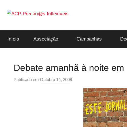
Saltar
para
o
ACP-
conteúdo
Início
Associação
Campanhas
Do
Precári@s
Inflexíveis
Debate amanhã à noite em 
Publicado em
Outubro 14, 2009
p
o
r
p
r
e
c