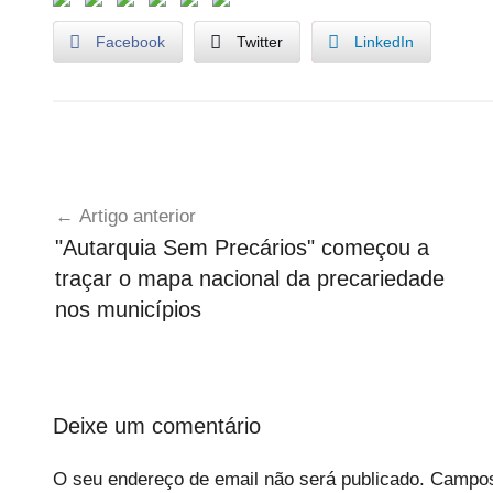
Facebook
Twitter
LinkedIn
A
Navegação
g
Artigo anterior
e
de
"Autarquia Sem Precários" começou a
n
artigos
traçar o mapa nacional da precariedade
d
a
nos municípios
Deixe um comentário
O seu endereço de email não será publicado.
Campos