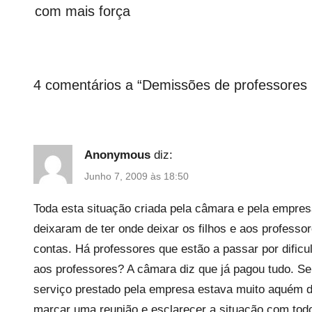
artigos
com mais força
M
a
i
o
,
4 comentários a “
Demissões de professores n
U
n
c
Anonymous
diz:
a
t
Junho 7, 2009 às 18:50
e
Toda esta situação criada pela câmara e pela empresa
g
o
deixaram de ter onde deixar os filhos e aos professo
r
contas. Há professores que estão a passar por dific
i
aos professores? A câmara diz que já pagou tudo. Ser
z
serviço prestado pela empresa estava muito aquém d
e
marcar uma reunião e esclarecer a situação com todo