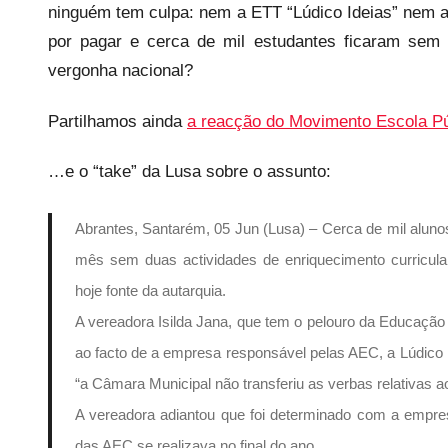
s
ninguém tem culpa: nem a ETT “Lúdico Ideias” nem a
por pagar e cerca de mil estudantes ficaram sem 
vergonha nacional?
Partilhamos ainda
a reacção do Movimento Escola Pú
…e o “take” da Lusa sobre o assunto:
Abrantes, Santarém, 05 Jun (Lusa) – Cerca de mil aluno
mês sem duas actividades de enriquecimento curricular
hoje fonte da autarquia.
A vereadora Isilda Jana, que tem o pelouro da Educação
ao facto de a empresa responsável pelas AEC, a Lúdico 
“a Câmara Municipal não transferiu as verbas relativas a
A vereadora adiantou que foi determinado com a empre
das AEC se realizava no final do ano.