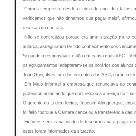
“Como a empresa, desde o início do ano, deu faltas, n
verificámos que não tínhamos que pagar mais”, afirmou
rescisão do contrato.
“Não se concretizou porque era uma situação muito com
autarca, assegurando ter tido conhecimento dos vencimen
Segundo a responsável, estão em causa duas AEC – Acti
os agrupamentos, adaptaram-se os horários dos alunos 
João Gonçalves, um dos docentes das AEC, garantiu ter “
“Em Maio informei a empresa que renunciava ao cont
professor, adiantando que concretizou a ameaça no fina
O gerente da Lúdico Ideias, Joaquim Albuquerque, expl
foi feito “porque a Câmara cancelou a transferência das
“Ficámos sem capacidade de tesouraria para pagar ao
estes foram informados da situação.