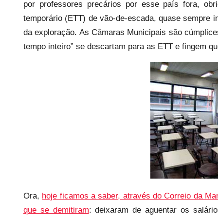
e
por professores precários por esse país fora, ob
c
temporário (ETT) de vão-de-escada, quase sempre inv
a
da exploração. As Câmaras Municipais são cúmplice
r
tempo inteiro” se descartam para as ETT e fingem qu
i
o
s
i
n
f
l
e
x
i
v
e
Ora,
hoje ficamos a saber, através do Correio da M
i
que se demitiram
: deixaram de aguentar os salári