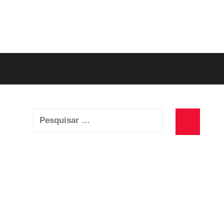
Pesquisar
por:
Pesquisa