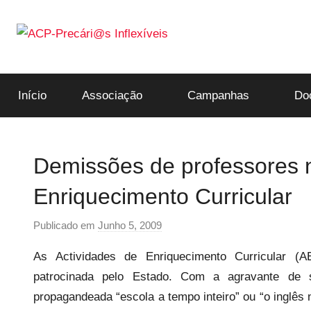
Saltar
para
o
ACP-
conteúdo
Início
Associação
Campanhas
Do
Precári@s
Inflexíveis
Demissões de professores n
Enriquecimento Curricular
Publicado em
Junho 5, 2009
p
o
As Actividades de Enriquecimento Curricular 
r
patrocinada pelo Estado. Com a agravante de 
p
propagandeada “escola a tempo inteiro” ou “o inglês 
r