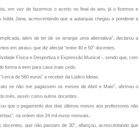
ós, em vez de fazermos o acerto no final do ano, já o fizemos e
 Isilda Jana, acrescentando que a autarquia chegou a ponderar a
plicada, além de ter de se arranjar uma alternativa”, declarou a
tos em atraso, que diz afectar “entre 40 e 50” docentes.
vidade Física e Desportiva e Expressão Musical -, sendo que, com
de forma a irem para casa mais cedo.
cerca de 560 euros” a receber da Lúdico Ideias.
rato se não me pagassem os meses de Abril e Maio”, afirmou o
l do mês, assim como outros docentes.
icou que o pagamento dos dois últimos meses aos professores não
 verbas”, na ordem dos 24 mil euros mensais.
s docentes, que não passam de 30”, afiançou, acrescentando que