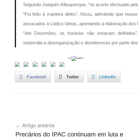
Segundo Joaquim Albuquerque, “no acerto efectuado pel
“Foi feito à maneira deles”, frisou, admitindo que ho
assacados à Lúdico Ideias, apontando a elaboração dos h
“Até Dezembro, os horários não estavam definidos
sistemática desorganização e desinteresse por parte d
by
Facebook
Twitter
LinkedIn
1
Navegação
º
Artigo anterior
d
de
Precários do IPAC continuam em luta e
e