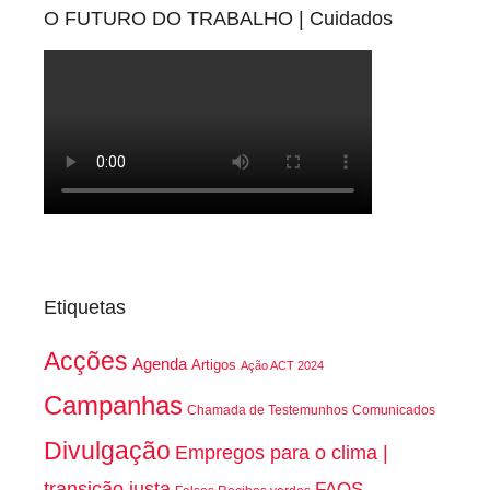
O FUTURO DO TRABALHO | Cuidados
Etiquetas
Acções
Agenda
Artigos
Ação ACT 2024
Campanhas
Chamada de Testemunhos
Comunicados
Divulgação
Empregos para o clima |
transição justa
FAQS