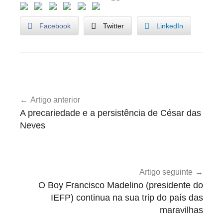
Facebook
Twitter
LinkedIn
U
Navegação
n
Artigo anterior
de
c
A precariedade e a persistência de César das
a
artigos
Neves
t
e
g
o
Artigo seguinte
r
O Boy Francisco Madelino (presidente do
i
IEFP) continua na sua trip do país das
maravilhas
z
e