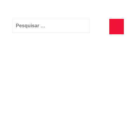
Pesquisar
por:
Pesquisa