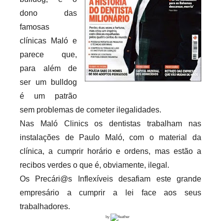
r
dono das
i
famosas
o
clínicas Maló e
s
parece que,
i
para além de
n
ser um bulldog
f
é um patrão
l
sem problemas de cometer ilegalidades.
e
Nas Maló Clinics os dentistas trabalham nas
x
instalações de Paulo Maló, com o material da
i
clínica, a cumprir horário e ordens, mas estão a
v
recibos verdes o que é, obviamente, ilegal.
e
i
Os Precári@s Inflexíveis desafiam este grande
s
empresário a cumprir a lei face aos seus
trabalhadores.
by