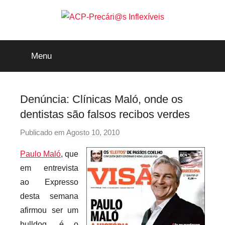
Saltar
para
o
ACP-
conteúdo
Menu
Precári@s
Inflexíveis
Denúncia: Clínicas Maló, onde os
dentistas são falsos recibos verdes
Publicado em
Agosto 10, 2010
p
o
Paulo Maló
, que
r
em entrevista
p
ao Expresso
r
desta semana
e
afirmou ser um
c
a
bulldog, é o