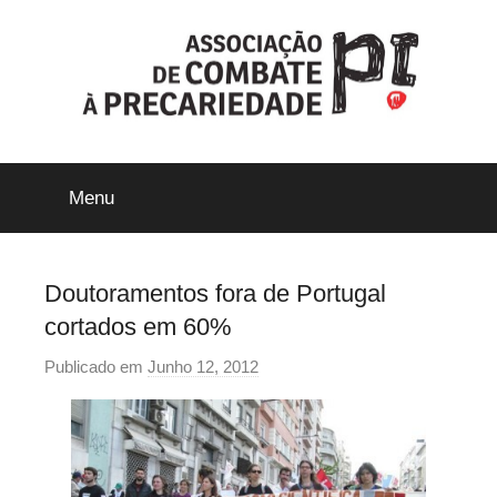
Saltar
para
o
conteúdo
ACP-
Menu
Precári@s
Inflexíveis
Doutoramentos fora de Portugal
cortados em 60%
Publicado em
Junho 12, 2012
p
o
r
p
r