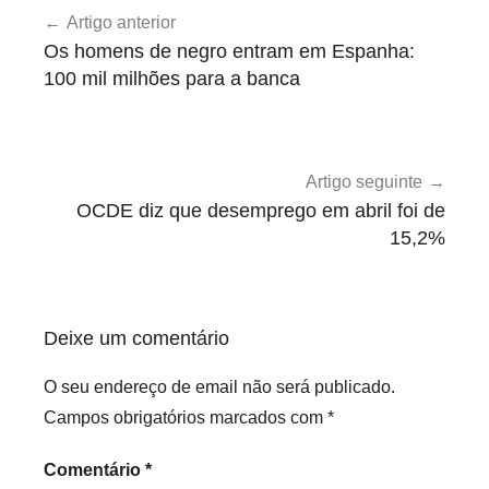
n
Artigo anterior
de
c
Os homens de negro entram em Espanha:
a
artigos
100 mil milhões para a banca
t
e
g
o
Artigo seguinte
r
OCDE diz que desemprego em abril foi de
i
15,2%
z
e
d
Deixe um comentário
O seu endereço de email não será publicado.
Campos obrigatórios marcados com
*
Comentário
*