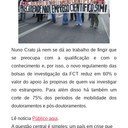
e
c
a
r
i
o
s
Nuno Crato já nem se dá ao trabalho de fingir que
i
se preocupa com a qualificação e com o
n
conhecimento e, por isso, o novo regulamento das
f
bolsas de investigação da FCT reduz em 60% o
l
valor do apoio às propinas de quem vai investigar
e
no estrangeiro. Para além disso há também um
x
corte de 75% dos períodos de mobilidade dos
i
doutoramentos e pós-doutoramentos.
v
e
Lê notícia
Público aqui
.
i
A questão central é simples: um país em crise que