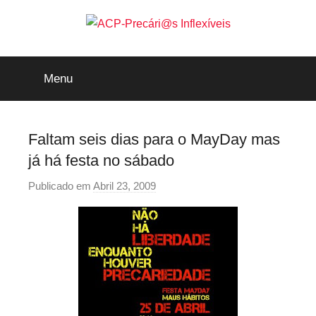
Saltar
para
o
ACP-
conteúdo
Menu
Precári@s
Inflexíveis
Faltam seis dias para o MayDay mas
já há festa no sábado
Publicado em
Abril 23, 2009
p
o
r
p
r
e
c
a