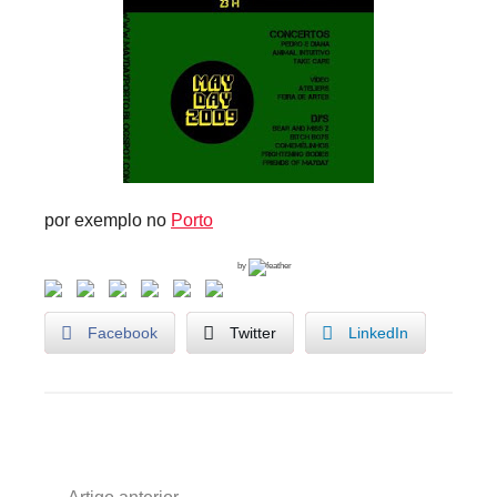
r
i
o
s
i
n
f
por exemplo no
Porto
l
e
by
x
i
Facebook
Twitter
LinkedIn
v
e
i
s
A
Navegação
g