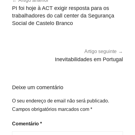
Artigo anterior
de
e
PI foi hoje à ACT exigir resposta para os
n
artigos
trabalhadores do call center da Segurança
d
Social de Castelo Branco
a
,
M
a
Artigo seguinte
y
Inevitabilidades em Portugal
D
a
y
Deixe um comentário
O seu endereço de email não será publicado.
Campos obrigatórios marcados com
*
Comentário
*