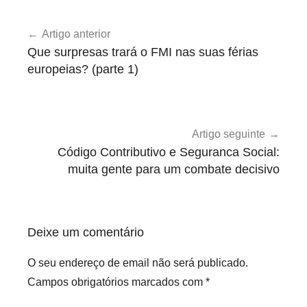
U
Navegação
n
Artigo anterior
de
c
Que surpresas trará o FMI nas suas férias
a
artigos
europeias? (parte 1)
t
e
g
o
Artigo seguinte
r
Código Contributivo e Seguranca Social:
i
muita gente para um combate decisivo
z
e
d
Deixe um comentário
O seu endereço de email não será publicado.
Campos obrigatórios marcados com
*