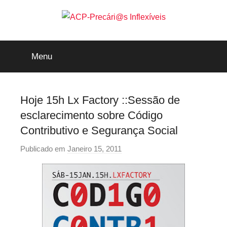
Saltar
para
o
ACP-
conteúdo
Menu
Precári@s
Inflexíveis
Hoje 15h Lx Factory ::Sessão de
esclarecimento sobre Código
Contributivo e Segurança Social
Publicado em
Janeiro 15, 2011
p
o
r
p
r
e