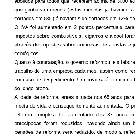
abolidos para todos que recebiam acima de 3000 eu
que ganhavam menos (estas medidas já haviam sid
cortados em 8% (já haviam sido cortados em 12% em
O IVA foi aumentado em 2 pontos percentuais par
impostos sobre combustíveis, cigarros e álcool f
através de impostos sobre empresas de apostas e 
ecológicos.
Quanto à contratação, o governo reformou leis labor
trabalho de uma empresa cada mês, assim como red
em caso de despedimento. Um novo salário mínimo f
de longo-prazo.
A idade de reforma, antes situada nos 65 anos par
média de vida e consequentemente aumentada. O per
reforma completa foi aumentado dos 37 anos p
antecipadas foram reduzidas, havendo ainda um 
pensões de reforma será reduzido, de modo a refle