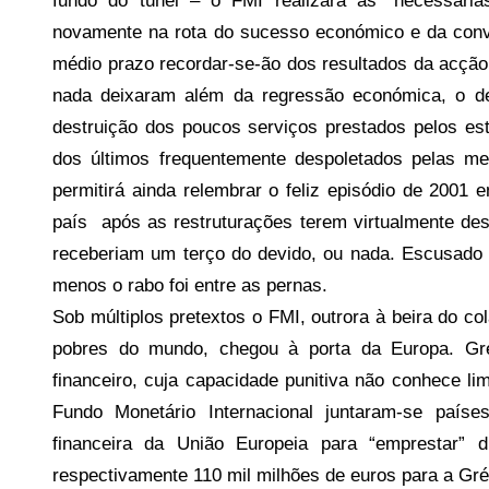
fundo do túnel – o FMI realizará as “necessária
e
novamente na rota do sucesso económico e da conv
c
médio prazo recordar-se-ão dos resultados da acção 
a
r
nada deixaram além da regressão económica, o d
i
destruição dos poucos serviços prestados pelos 
o
dos últimos frequentemente despoletados pelas m
s
permitirá ainda relembrar o feliz episódio de 2001 
i
país após as restruturações terem virtualmente de
n
receberiam um terço do devido, ou nada. Escusado
f
menos o rabo foi entre as pernas.
l
Sob múltiplos pretextos o FMI, outrora à beira do c
e
x
pobres do mundo, chegou à porta da Europa. Gréc
i
financeiro, cuja capacidade punitiva não conhece li
v
Fundo Monetário Internacional juntaram-se paíse
e
financeira da União Europeia para “emprestar” 
i
respectivamente 110 mil milhões de euros para a Gréc