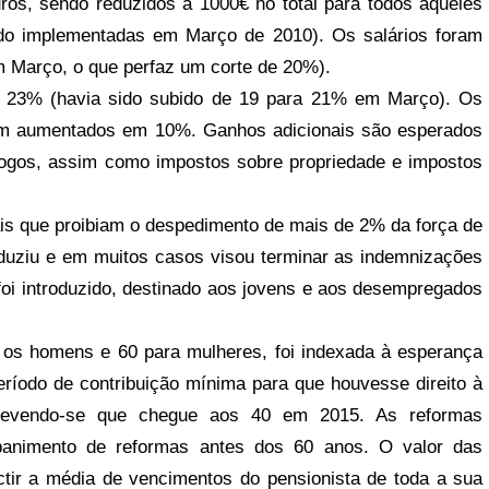
ros, sendo reduzidos a 1000€ no total para todos aqueles
o implementadas em Março de 2010). Os salários foram
 Março, o que perfaz um corte de 20%).
a 23% (havia sido subido de 19 para 21% em Março). Os
oram aumentados em 10%. Ganhos adicionais são esperados
jogos, assim como impostos sobre propriedade e impostos
ais que proibiam o despedimento de mais de 2% da força de
uziu e em muitos casos visou terminar as indemnizações
oi introduzido, destinado aos jovens e aos desempregados
a os homens e 60 para mulheres, foi indexada à esperança
íodo de contribuição mínima para que houvesse direito à
revendo-se que chegue aos 40 em 2015. As reformas
banimento de reformas antes dos 60 anos. O valor das
ctir a média de vencimentos do pensionista de toda a sua