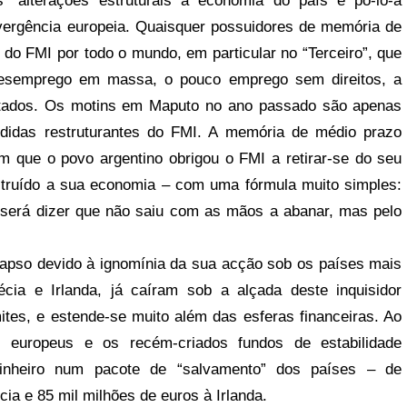
s” alterações estruturais à economia do país e pô-lo-á
ergência europeia. Quaisquer possuidores de memória de
do FMI por todo o mundo, em particular no “Terceiro”, que
esemprego em massa, o pouco emprego sem direitos, a
estados. Os motins em Maputo no ano passado são apenas
edidas restruturantes do FMI. A memória de médio prazo
em que o povo argentino obrigou o FMI a retirar-se do seu
struído a sua economia – com uma fórmula muito simples:
 será dizer que não saiu com as mãos a abanar, mas pelo
olapso devido à ignomínia da sua acção sob os países mais
ia e Irlanda, já caíram sob a alçada deste inquisidor
mites, e estende-se muito além das esferas financeiras. Ao
s europeus e os recém-criados fundos de estabilidade
dinheiro num pacote de “salvamento” dos países – de
ia e 85 mil milhões de euros à Irlanda.