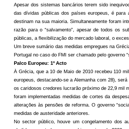
s
Apesar dos sistemas bancários terem sido inequiv
das dívidas públicas dos países europeus, é para 
destinam na sua maioria. Simultaneamente foram intr
razão para o “salvamento”, apesar de todos os subt
públicas, a flexibilização do mercado laboral, o exces
Um breve sumário das medidas empregues na Grécia 
Portugal no caso do FMI ser chamado pelo governo “so
Palco Europeu: 1º Acto
À Grécia, que a 10 de Maio de 2010 recebeu 110 mil
europeus, destacando-se a Alemanha com 28), será 
os caridosos credores lucrarão próximo de 22,9 mil 
foram implementadas medidas de cortes da despesa 
alterações às pensões de reforma. O governo “soci
medidas de austeridade anteriores.
No sector público, houve um congelamento dos au