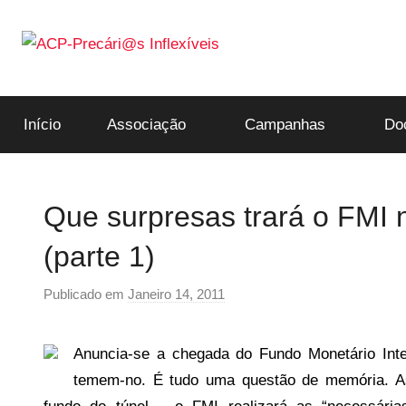
Saltar
para
o
ACP-
conteúdo
Início
Associação
Campanhas
Do
Precári@s
Inflexíveis
Que surpresas trará o FMI 
(parte 1)
Publicado em
Janeiro 14, 2011
p
o
r
Anuncia-se a chegada do Fundo Monetário Inte
p
temem-no. É tudo uma questão de memória. As
r