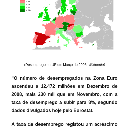
e
c
a
r
i
o
s
i
n
(Desemprego na UE em Março de 2008,
Wikipedia)
f
“O número de desempregados na Zona Euro
l
e
ascendeu a 12,472 milhões em Dezembro de
x
2008
, mais 230 mil que em Novembro, com a
i
taxa de desemprego a subir para 8%, segundo
v
dados divulgados hoje pelo Eurostat.
e
i
A taxa de desemprego registou um acréscimo