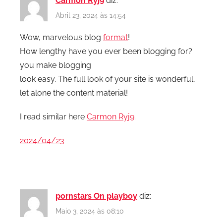
Carmon Ryj9
diz:
Abril 23, 2024 às 14:54
Wow, marvelous blog
format
!
How lengthy have you ever been blogging for?
you make blogging
look easy. The full look of your site is wonderful,
let alone the content material!
I read similar here
Carmon Ryj9
.
2
0
2
4
/
0
4
/
2
3
pornstars On playboy
diz:
Maio 3, 2024 às 08:10