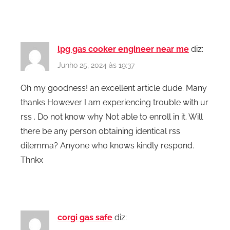
lpg gas cooker engineer near me
diz:
Junho 25, 2024 às 19:37
Oh my goodness! an excellent article dude. Many
thanks However I am experiencing trouble with ur
rss . Do not know why Not able to enroll in it. Will
there be any person obtaining identical rss
dilemma? Anyone who knows kindly respond.
Thnkx
corgi gas safe
diz: