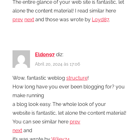
The entire glance of your web site is fantastic, let
alone the content material! I read similar here
prev
next
and those was wrote by
Loyd87
.
Eldon97
diz:
Abril 20, 2024 às 17:06
Wow, fantastic weblog
structure
!
How long have you ever been blogging for? you
make running
a blog look easy. The whole look of your
website is fantastic, let alone the content material!
You can see similar here
prev
next
and
it’s was wrote by
Wiley74
.