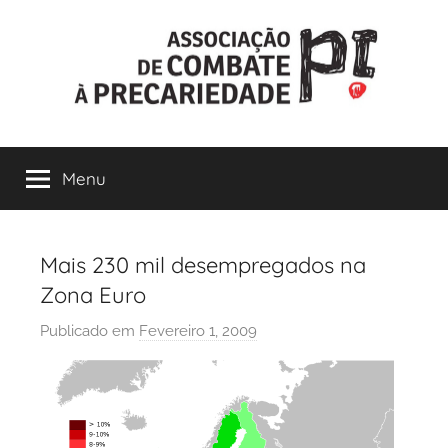
Saltar
para
o
conteúdo
ACP-
Menu
Precári@s
Inflexíveis
Mais 230 mil desempregados na
Zona Euro
Publicado em
Fevereiro 1, 2009
p
o
r
p
r