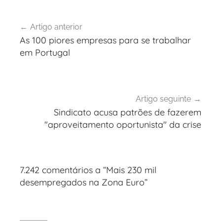
U
Navegação
n
Artigo anterior
de
c
As 100 piores empresas para se trabalhar
a
artigos
em Portugal
t
e
g
o
Artigo seguinte
r
Sindicato acusa patrões de fazerem
"aproveitamento oportunista" da crise
i
z
e
d
7.242 comentários a “
Mais 230 mil
desempregados na Zona Euro
”