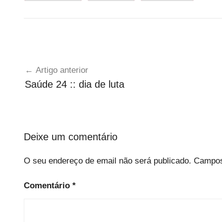
U
Navegação
n
Artigo anterior
c
de
Saúde 24 :: dia de luta
a
artigos
t
e
g
Deixe um comentário
o
r
O seu endereço de email não será publicado.
Campos
i
z
Comentário
*
e
d