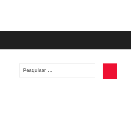
Pesquisar
por:
Pesquisa