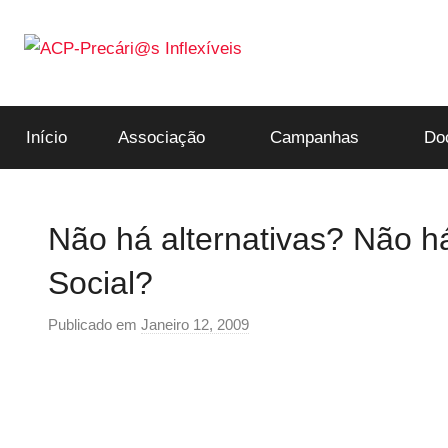
Saltar
para
o
ACP-
conteúdo
Início
Associação
Campanhas
Do
Precári@s
Inflexíveis
Não há alternativas? Não h
Social?
Publicado em
Janeiro 12, 2009
p
o
r
p
r