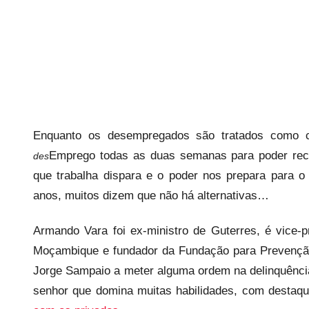
e
c
a
r
i
o
s
i
Enquanto os desempregados são tratados como c
n
Emprego todas as duas semanas para poder rece
des
f
que trabalha dispara e o poder nos prepara para o
l
anos, muitos dizem que não há alternativas…
e
x
Armando Vara foi ex-ministro de Guterres, é vice-p
i
Moçambique e fundador da Fundação para Prevenção
v
Jorge Sampaio a meter alguma ordem na delinquência 
e
senhor que domina muitas habilidades, com destaq
i