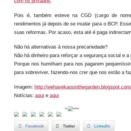
s
com os privados
.
Pois é, também esteve na CGD (cargo de nomea
rendimentos já depois de se mudar para o BCP. Esse
suas reformas. Por acaso, esta até é paga indirectam
Não há alternativas à nossa precariedade?
Não há dinheiro para reforçar a segurança social e 
Porque nos humilham para nos pagarem pequeníssi
para sobreviver, fazendo-nos crer que nos estão a fa
Imagem:
http://wehavekaosinthegarden.blogspot.com
Notícias:
aqui
e
aqui
by
Facebook
Twitter
LinkedIn