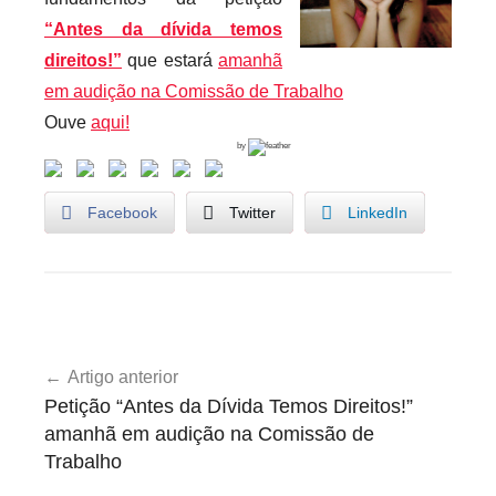
r
“Antes da dívida temos
i
direitos!”
que estará
amanhã
o
em audição na Comissão de Trabalho
s
Ouve
aqui!
i
by
n
f
Facebook
Twitter
LinkedIn
l
e
x
i
1
v
Navegação
º
e
Artigo anterior
de
d
i
Petição “Antes da Dívida Temos Direitos!”
e
artigos
s
amanhã em audição na Comissão de
M
Trabalho
a