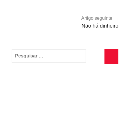
i
o
,
Artigo seguinte
U
Não há dinheiro
n
c
a
Pesquisar
t
por:
e
Pesquisa
g
o
r
i
z
e
d