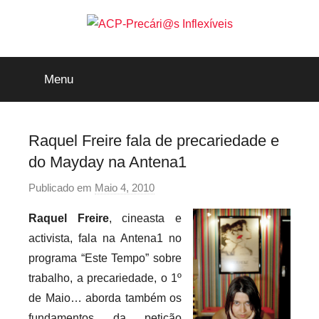
Saltar
para
o
ACP-
conteúdo
Menu
Precári@s
Inflexíveis
Raquel Freire fala de precariedade e
do Mayday na Antena1
Publicado em
Maio 4, 2010
p
o
Raquel Freire
, cineasta e
r
activista, fala na Antena1 no
p
programa “Este Tempo” sobre
r
trabalho, a precariedade, o 1º
e
de Maio… aborda também os
c
a
fundamentos da petição