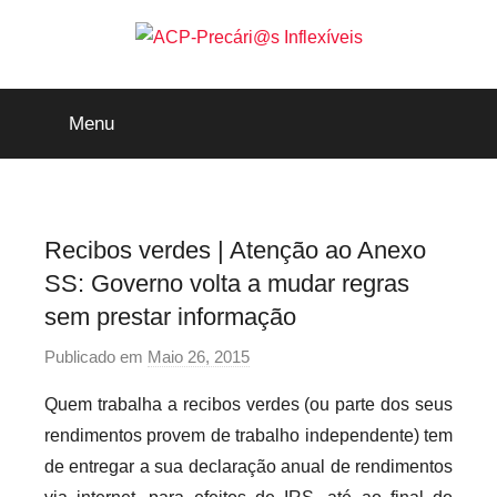
Saltar
para
o
ACP-
conteúdo
Menu
Precári@s
Inflexíveis
Recibos verdes | Atenção ao Anexo
SS: Governo volta a mudar regras
sem prestar informação
Publicado em
Maio 26, 2015
p
o
Quem trabalha a recibos verdes (ou parte dos seus
r
rendimentos provem de trabalho independente) tem
P
de entregar a sua declaração anual de rendimentos
r