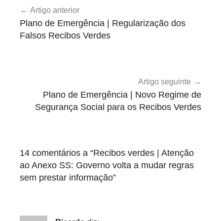
v
Artigo anterior
de
e
Plano de Emergência | Regularização dos
r
artigos
Falsos Recibos Verdes
n
o
,
R
Artigo seguinte
e
Plano de Emergência | Novo Regime de
c
Segurança Social para os Recibos Verdes
i
b
o
14 comentários a “
Recibos verdes | Atenção
s
ao Anexo SS: Governo volta a mudar regras
V
sem prestar informação
”
e
r
d