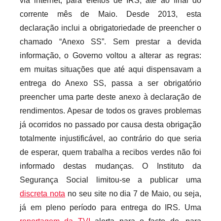
via internet, para efeitos de IRS, até ao final do
e
corrente mês de Maio. Desde 2013, esta
c
a
declaração inclui a obrigatoriedade de preencher o
r
chamado “Anexo SS”. Sem prestar a devida
i
informação, o Governo voltou a alterar as regras:
o
em muitas situações que até aqui dispensavam a
s
entrega do Anexo SS, passa a ser obrigatório
I
preencher uma parte deste anexo à declaração de
n
rendimentos. Apesar de todos os graves problemas
f
já ocorridos no passado por causa desta obrigação
l
totalmente injustificável, ao contrário do que seria
e
de esperar, quem trabalha a recibos verdes não foi
x
informado destas mudanças. O Instituto da
i
Segurança Social limitou-se a publicar uma
v
discreta nota
no seu site no dia 7 de Maio, ou seja,
e
i
já em pleno período para entrega do IRS. Uma
s