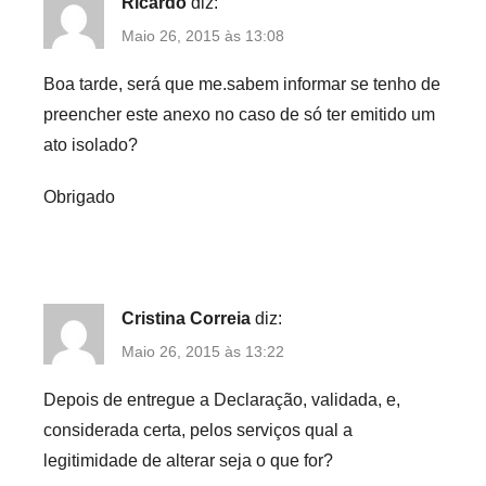
e
Ricardo
diz:
s
Maio 26, 2015 às 13:08
,
Boa tarde, será que me.sabem informar se tenho de
S
e
preencher este anexo no caso de só ter emitido um
g
ato isolado?
u
Obrigado
r
a
n
ç
a
Cristina Correia
diz:
S
Maio 26, 2015 às 13:22
o
c
Depois de entregue a Declaração, validada, e,
i
considerada certa, pelos serviços qual a
a
legitimidade de alterar seja o que for?
l