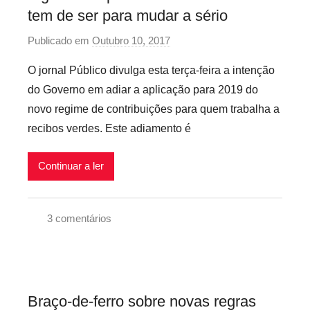
tem de ser para mudar a sério
o
i
,
v
Publicado em
Outubro 10, 2017
p
R
e
o
O jornal Público divulga esta terça-feira a intenção
e
i
r
c
do Governo em adiar a aplicação para 2019 do
s
p
i
novo regime de contribuições para quem trabalha a
r
b
recibos verdes. Este adiamento é
e
o
c
s
Continuar a ler
a
V
r
e
i
r
3 comentários
o
d
G
s
e
o
i
s
v
n
,
e
f
Braço-de-ferro sobre novas regras
S
r