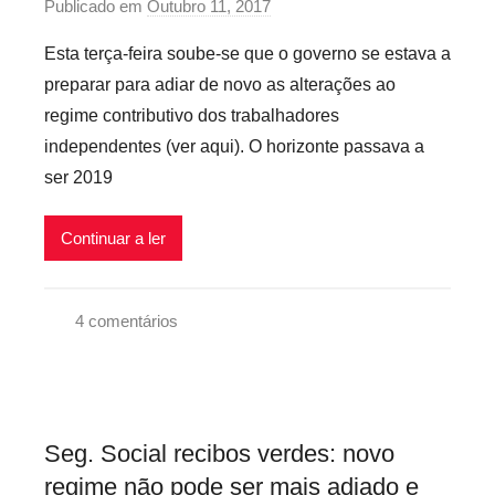
Publicado em
Outubro 11, 2017
p
s
S
e
o
,
o
x
Esta terça-feira soube-se que o governo se estava a
r
S
c
i
preparar para adiar de novo as alterações ao
p
e
i
v
regime contributivo dos trabalhadores
r
g
a
e
independentes (ver aqui). O horizonte passava a
e
u
l
i
ser 2019
c
r
s
a
a
r
n
Continuar a ler
i
ç
o
a
4 comentários
s
S
G
i
o
o
n
c
v
f
i
e
l
a
Seg. Social recibos verdes: novo
r
e
l
regime não pode ser mais adiado e
n
x