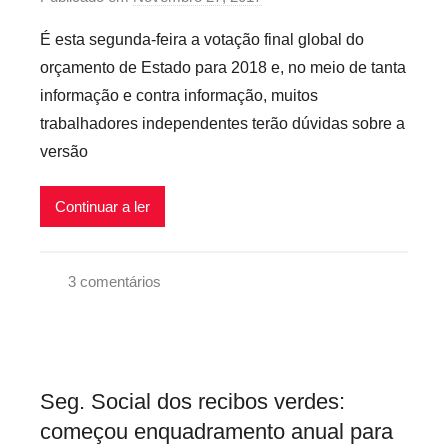
a
o
v
o
l
É esta segunda-feira a votação final global do
,
e
r
orçamento de Estado para 2018 e, no meio de tanta
C
i
p
informação e contra informação, muitos
o
s
r
m
trabalhadores independentes terão dúvidas sobre a
e
u
versão
c
n
a
i
r
Continuar a ler
c
i
a
o
d
3 comentários
s
o
R
i
s
e
n
,
c
f
G
i
l
Seg. Social dos recibos verdes:
o
b
e
começou enquadramento anual para
v
o
x