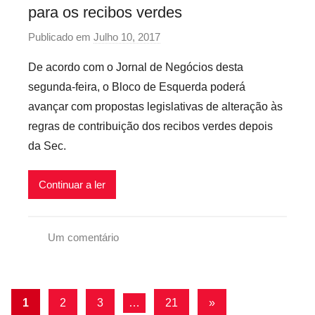
l
para os recibos verdes
e
n
e
g
o
x
Publicado em
Julho 10, 2017
p
u
,
i
o
De acordo com o Jornal de Negócios desta
r
R
v
r
a
segunda-feira, o Bloco de Esquerda poderá
e
e
p
n
avançar com propostas legislativas de alteração às
c
i
r
ç
i
regras de contribuição dos recibos verdes depois
s
e
a
b
da Sec.
c
S
o
a
o
s
r
Continuar a ler
c
V
i
i
e
o
a
r
Um comentário
s
l
d
R
i
e
e
n
s
c
f
Navegação
Artigos
1
2
3
…
21
»
,
i
l