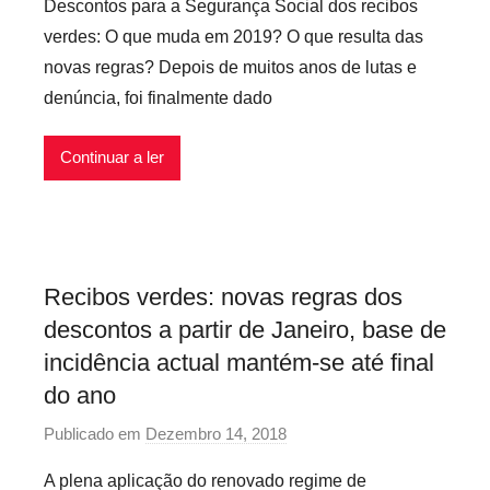
Descontos para a Segurança Social dos recibos
r
verdes: O que muda em 2019? O que resulta das
p
novas regras? Depois de muitos anos de lutas e
r
denúncia, foi finalmente dado
e
c
Continuar a ler
a
r
i
o
s
Recibos verdes: novas regras dos
i
descontos a partir de Janeiro, base de
n
f
incidência actual mantém-se até final
l
do ano
e
Publicado em
Dezembro 14, 2018
p
x
o
i
A plena aplicação do renovado regime de