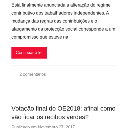
o
d
Está finalmente anunciada a alteração do regime
i
r
e
s
contributivo dos trabalhadores independentes. A
p
s
mudança das regras das contribuições e o
r
,
alargamento da protecção social corresponde a um
e
S
compromisso que esteve na
c
e
a
g
r
Continuar a ler
u
i
r
o
a
2 comentários
s
n
1
i
ç
º
n
a
d
f
S
e
l
Votação final do OE2018: afinal como
o
M
e
c
vão ficar os recibos verdes?
a
x
i
i
i
Publicado em
Novembro 27, 2017
p