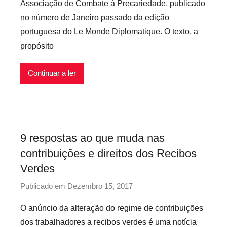
Associação de Combate à Precariedade, publicado
P
e
no número de Janeiro passado da edição
r
i
portuguesa do Le Monde Diplomatique. O texto, a
e
s
propósito
c
a
r
Continuar a ler
i
o
s
I
9 respostas ao que muda nas
n
contribuições e direitos dos Recibos
f
l
Verdes
e
Publicado em
Dezembro 15, 2017
p
x
o
i
O anúncio da alteração do regime de contribuições
r
v
dos trabalhadores a recibos verdes é uma notícia
p