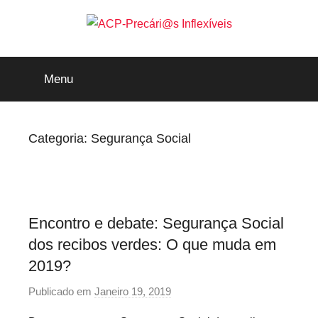
Saltar
para
o
ACP-
conteúdo
Menu
Precári@s
Inflexíveis
Categoria:
Segurança Social
Encontro e debate: Segurança Social
dos recibos verdes: O que muda em
2019?
Publicado em
Janeiro 19, 2019
p
o