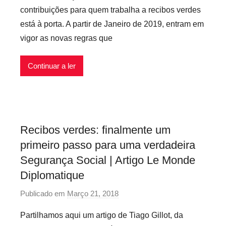
r
v
contribuições para quem trabalha a recibos verdes
P
e
está à porta. A partir de Janeiro de 2019, entram em
r
i
vigor as novas regras que
e
s
c
Continuar a ler
a
r
i
o
s
Recibos verdes: finalmente um
I
primeiro passo para uma verdadeira
n
f
Segurança Social | Artigo Le Monde
l
Diplomatique
e
Publicado em
Março 21, 2018
p
x
o
i
Partilhamos aqui um artigo de Tiago Gillot, da
r
v