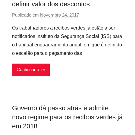
definir valor dos descontos
e
s
i
r
V
v
Publicado em
Novembro 24, 2017
p
n
e
e
o
o
Os trabalhadores a recibos verdes já estão a ser
r
i
r
,
d
notificados Instituto da Segurança Social (ISS) para
s
p
R
e
o habitual enquadramento anual, em que é definido
r
e
s
o escalão para o pagamento das
e
c
,
c
i
S
Continuar a ler
a
b
e
r
o
g
i
s
u
o
V
r
s
e
a
Governo dá passo atrás e admite
i
r
n
novo regime para os recibos verdes já
n
d
ç
f
em 2018
e
a
l