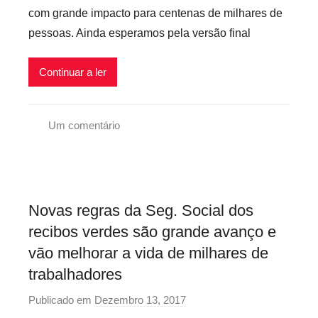
e
com grande impacto para centenas de milhares de
r
i
pessoas. Ainda esperamos pela versão final
e
s
c
Continuar a ler
a
r
i
Um comentário
o
R
s
e
i
c
n
i
f
Novas regras da Seg. Social dos
b
l
recibos verdes são grande avanço e
o
e
vão melhorar a vida de milhares de
s
x
trabalhadores
V
i
e
v
Publicado em
Dezembro 13, 2017
p
r
e